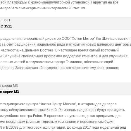
овой платформы с крано-манипуляторной установкой. Гарантия на все
 км пробега с межсервисным интервалом 20 тыс. км.
 С 3511
дразделения, генеральный директор ООО “Фотон Мотор” Лю Шэнчао отметил,
 за счёт расширения модельного ряда и открытия новых дилерских центров 
 в частности, на Дальнем Востоке. В настоящее время самый восточный
и. Запущена специальная программа поддержки клиентов, а для улучшения
апасных частей в подмосковном городе Томилино, обеспечивающий
дилеров. Заказ запчастей осуществляется через систему электронного
n серии M3
ого дилерского центра “Фотон Центр Москва”, в котором для дилеров
ескому обслуживанию автомобилей. Региональные дилеры будут проходить
м учебного центра Foton. В процессе запуска находятся программы для
емя нескольким крупным торговым компаниям и перевозчикам будут
 и BJ1089 для тестовой эксплуатации. До конца 2017 года модельный ряд