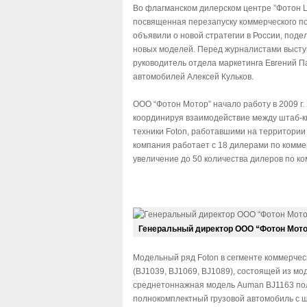
Во флагманском дилерском центре ”Фотон 
посвященная перезапуску коммерческого по
объявили о новой стратегии в России, под
новых моделей. Перед журналистами высту
руководитель отдела маркетинга Евгений П
автомобилей Алексей Кульков.
ООО “Фотон Мотор” начало работу в 2009 г.
координируя взаимодействие между штаб-к
техники Foton, работавшими на территории 
компания работает с 18 дилерами по коммер
увеличение до 50 количества дилеров по ко
Генеральный директор ООО “Фотон Мот
Модельный ряд Foton в сегменте коммерче
(BJ1039, BJ1069, BJ1089), состоящей из мо
среднетоннажная модель Auman BJ1163 полн
полнокомплектный грузовой автомобиль с ш