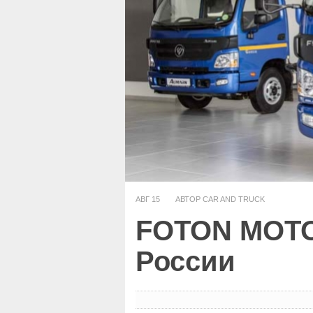
АВГ
15
АВТОР CAR AND TRUCK
FOTON MOTOR
России