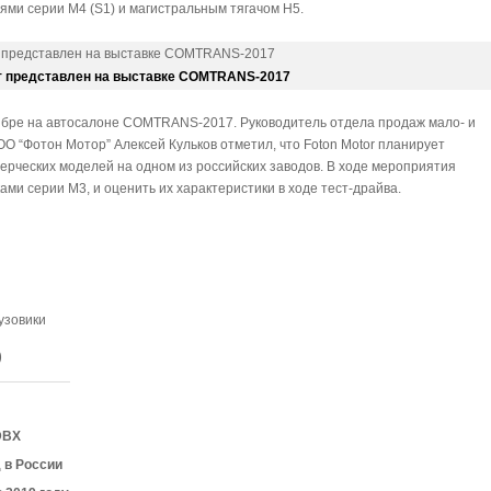
ями серии M4 (S1) и магистральным тягачом H5.
т представлен на выставке COMTRANS-2017
ябре на автосалоне COMTRANS-2017. Руководитель отдела продаж мало- и
 “Фотон Мотор” Алексей Кульков отметил, что Foton Motor планирует
ерческих моделей на одном из российских заводов. В ходе мероприятия
ами серии М3, и оценить их характеристики в ходе тест-драйва.
узовики
)
DBX
д в России