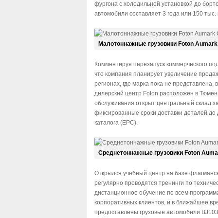
фургона с холодильной установкой до борт
автомобили составляет 3 года или 150 тыс.
Малотоннажные грузовики Foton Aumark
Комментируя перезапуск коммерческого по
что компания планирует увеличение продаж
регионах, где марка пока не представлена,
дилерский центр Foton расположен в Тюмен
обслуживания открыт центральный склад з
фиксированные сроки доставки деталей до 
каталога (EPC).
Cреднетоннажные грузовики Foton Auma
Открылся учебный центр на базе флагманск
регулярно проводятся тренинги по технич
дистанционное обучение по всем программа
корпоративных клиентов, и в ближайшее вр
предоставлены грузовые автомобили BJ1039