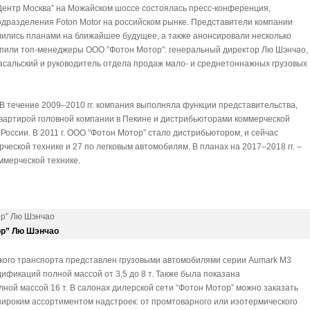
Центр Москва” на Можайском шоссе состоялась пресс-конференция,
дразделения Foton Motor на российском рынке. Представители компании
елились планами на ближайшее будущее, а также анонсировали несколько
пили топ-менеджеры ООО ”Фотон Мотор”: генеральный директор Лю Шэнчао,
асальский и руководитель отдела продаж мало- и среднетоннажных грузовых
 В течение 2009–2010 гг. компания выполняла функции представительства,
вартирой головной компании в Пекине и дистрибьюторами коммерческой
России. В 2011 г. ООО ”Фотон Мотор” стало дистрибьютором, и сейчас
ческой технике и 27 по легковым автомобилям. В планах на 2017–2018 гг. –
ммерческой технике.
ор” Лю Шэнчао
ского транспорта представлен грузовыми автомобилями серии Aumark M3
дификаций полной массой от 3,5 до 8 т. Также была показана
ой массой 16 т. В салонах дилерской сети “Фотон Мотор” можно заказать
ироким ассортиментом надстроек: от промтоварного или изотермического