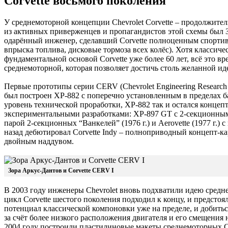
Corvette восьмого поколения
У среднемоторной концепции Chevrolet Corvette – продолжител
из активных приверженцев и пропагандистов этой схемы был З
одарённый инженер, сделавший Corvette полноценным спортив
впрыска топлива, дисковые тормоза всех колёс). Хотя классиче
фундаментальной основой Corvette уже более 60 лет, всё это в
среднемоторной, которая позволяет достичь столь желанной ид
Первые прототипы серии CERV (Chevrolet Engineering Research V
был построен XP-882 с поперечно установленным в пределах 
уровень технической проработки, XP-882 так и остался концеп
экспериментальными разработками: XP-897 GT с 2-секционным 
парой 2-секционных “Ванкелей” (1976 г.) и Aerovette (1977 г.) с
назад дебютировал Corvette Indy – полноприводный концепт-к
двойным наддувом.
Зора Аркус-Дантов и Corvette CERV I
В 2003 году инженеры Chevrolet вновь подхватили идею средн
цикл Corvette шестого поколения подходил к концу, и предстоя
потенциал классической компоновки уже на пределе, и добить
за счёт более низкого расположения двигателя и его смещения 
2004 году построили пластилиновые макеты среднемоторных Che