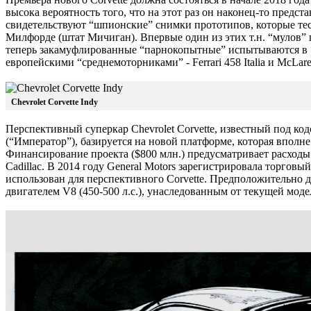
высока вероятность того, что на этот раз он наконец-то предст
свидетельствуют “шпионские” снимки прототипов, которые тес
Милфорде (штат Мичиган). Впервые один из этих т.н. “мулов” п
теперь закамуфлированные “парнокопытные” испытываются в 
европейскими “среднемоторниками” - Ferrari 458 Italia и McLar
Chevrolet Corvette Indy
Перспективный суперкар Chevrolet Corvette, известный под ко
(“Император”), базируется на новой платформе, которая вполн
Финансирование проекта ($800 млн.) предусматривает расходы
Cadillac. В 2014 году General Motors зарегистрировала торгов
использован для перспективного Corvette. Предположительно до
двигателем V8 (450-500 л.с.), унаследованным от текущей мод