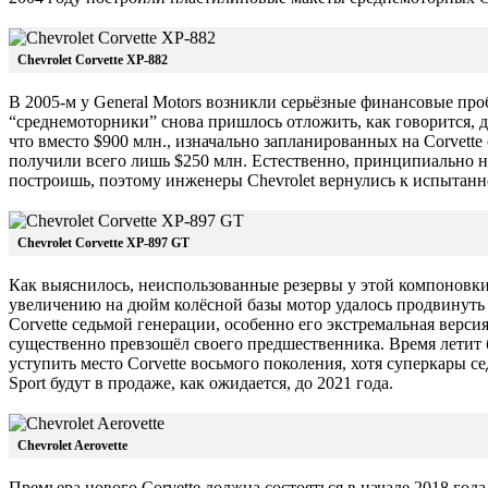
Chevrolet Corvette XP-882
В 2005-м у General Motors возникли серьёзные финансовые пр
“среднемоторники” снова пришлось отложить, как говорится, д
что вместо $900 млн., изначально запланированных на Corvette
получили всего лишь $250 млн. Естественно, принципиально н
построишь, поэтому инженеры Chevrolet вернулись к испытанн
Chevrolet Corvette XP-897 GT
Как выяснилось, неиспользованные резервы у этой компоновки 
увеличению на дюйм колёсной базы мотор удалось продвинуть 
Corvette седьмой генерации, особенно его экстремальная версия
существенно превзошёл своего предшественника. Время летит 
уступить место Corvette восьмого поколения, хотя суперкары се
Sport будут в продаже, как ожидается, до 2021 года.
Chevrolet Aerovette
Премьера нового Corvette должна состояться в начале 2018 года