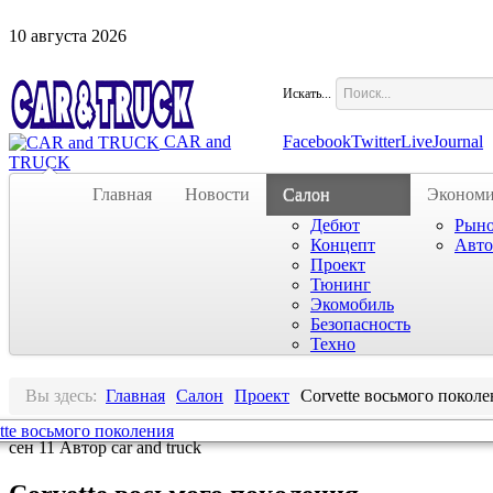
10
августа
2026
Искать...
CAR and
Facebook
Twitter
LiveJournal
TRUCK
Главная
Новости
Салон
Экономи
Дебют
Рын
Концепт
Авто
Проект
Тюнинг
Экомобиль
Безопасность
Техно
Вы здесь:
Главная
Салон
Проект
Corvette восьмого покол
сен
11
Автор car and truck