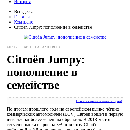
История
Вы здесь:
Главная
Комтранс
Citroën Jumpy: пополнение в семействе
АПР
02
АВТОР CAR AND TRUCK
Citroën Jumpy:
пополнение в
семействе
Станьте первым комментатором!
По итогам прошлого года на европейском рынке лёгких
коммерческих автомобилей (LCV) Citroën вошёл в первую
пятёрку наиболее успешных брендов. В 2018-м этот
сегмент рынка вырос на 3%, при этом Citroën,
добившийся 3,5-процентного увеличения сбыта –