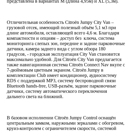
представлена в вариантах M (длина 4,95м) и XL (5,3м).
Отличительная особенность Citroën Jumpy City Van –
грузовой отсек, имеющий полезный объём 5,1 м3 при
длине автомобиля, оставляющей всего 4,6 м. Благодаря
компактности и опциям – доступ без ключа, система
мониторинга слепых зон, передние и задние парковочные
датчики, камера заднего вида с углом обзора 180
градусов, - городская эксплуатация City Van становится
максимально удобной. Для Citroën City Van предлагается
также навигационная система Citroën Connect Nav вкупе с
7-дюймовым цветным экраном. Citroën Jumpy в
комплектации Club имеет кондиционер, аудиосистему
RDS с поддержкой MP3, систему беспроводной связи
Bluetooth hands-free, USB-разъём, задние парковочные
датчики, систему автоматического переключения
дальнего света на ближний.
В базовом исполнении Citroën Jumpy Control оснащён
центральным замком, наружными зеркалами с обогревом,
круиз-контролем с ограничителем скорости, системой