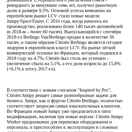
рекордного за минувшие семь лет, получил рыночную
долю в размере 9,5%. Основой успеха компании на
европейском рынке LCV стали новые модели
Jumpy/SpaceTourer. С 2016 года, когда началось их
производство, реализовано более 140 тысяч автомобилей
(в 2018-м – более 60 тысяч). Выпускающийся с сентября
2018-го Berlingo Van/Berlingo продан в количестве 50
тысяч, и таким образом Citroën Berlingo является сегодня
лидером в европейском классе LCV. На рынке лёгкой
коммерческой техники во Франции, который поднялся в
2018 году на 4,7%, Ctiroën был столь же успешен –
увеличение сбыта на 5,1%, а его доля возросла до 15,8%
(+0,1% к итогу 2017-го).
В соответствии с новым слоганом “Inspired by Pro”,
Ctiroën Jumpy решает самые разнообразные задачи для
бизнеса. Jumpy, как и фургон Citroën Berlingo, полностью
соответствует запросам самых взыскательных клиентов.
Во Франции новый Jumpy уже предлагается в пяти
модификациях, включая три новые версии. Citroën Jumpy
Worker предназначен для перевозки оборудования и
персонала, и приспособлен к эксплуатации в сложных