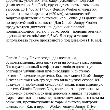
дорожных условиях. Благодаря усиленной подвеске
(комплектация Site Pack) грузоподъемность автомобиля
выросла до 1 400 кг (+400). Версия Worker отличается
увеличенным клиренсом (+20 мм), металлической
защитой двигателя и системой Grip Control для движения
по пересечённой местности. Для Citroën Jumpy Worker
предусмотрен двухместный диванчик с правой
поднимающейся частью, под которой – дополнительный
грузовой отсек объёмом 0,5 м3. Для груза можно
использовать также пространство под диваном (1,16 м3).
Citroën Jumpy Driver создан для компаний,
осуществляющих доставку груза на большие расстояния.
Эксплуатационный комфорт автомобиля достигнут
благодаря улучшенной шумоизоляции и системам
активной помощи водителю. Комплектация Citroën Jumpy
Driver включает камеру заднего вида с углом обзора 180
градусов, 7-дюймовый сенсорный экран, навигационную
систему Citroën Connect Nav, контроль за пересечением
дорожной разметки, сканер дорожных знаков, передние
фары с автоматическим переключением дальнего света на
ближний, противотуманные фары и систему контроля
слепых зон. Как и версия Worker, модель Jumpy Driver