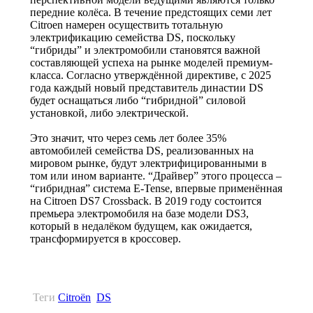
передние колёса. В течение предстоящих семи лет
Citroen намерен осуществить тотальную
электрификацию семейства DS, поскольку
“гибриды” и электромобили становятся важной
составляющей успеха на рынке моделей премиум-
класса. Согласно утверждённой директиве, с 2025
года каждый новый представитель династии DS
будет оснащаться либо “гибридной” силовой
установкой, либо электрической.
Это значит, что через семь лет более 35%
автомобилей семейства DS, реализованных на
мировом рынке, будут электрифицированными в
том или ином варианте. “Драйвер” этого процесса –
“гибридная” система E-Tense, впервые применённая
на Citroen DS7 Crossback. В 2019 году состоится
премьера электромобиля на базе модели DS3,
который в недалёком будущем, как ожидается,
трансформируется в кроссовер.
Теги
Citroën
DS