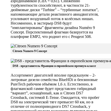
аэродинамикой (CdA = 0,61). Снижению
турбулентности способствуют, в частности 21-
дюймовые диски “Turbine” – “турбинные лопатки”,
напоминающие детали реактивного авиадвигателя,
усиливают воздушный поток в колёсных нишах.
Несомненно, в экстерьер DS8 будут
“имплантированы” фрагменты дизайна Numéro 9
Concept. Перспективный флагман базируется на
платформе EMP2, что роднит его с Peugeot 508.
Citroen Numero 9 Concept
DS8 - представитель Франции в европейском премиум-классе
Ассортимент двигателей вполне предсказуем – 2-
литровые дизели семейства BlueHDi и бензиновые
PureTech рабочим объёмом 1,6 л. Естественно, в
флагманской гамме будет представлен гибридный
“вариант”, оснащённый, как и Citroen DS7
Crossback, системой E-Tense. Ожидается, что пробег
DS8 на электрической тяге превысит 60 км, но в
отличие от полноприводного DS7 Crossback, у
перспективной модели ведущими являются только