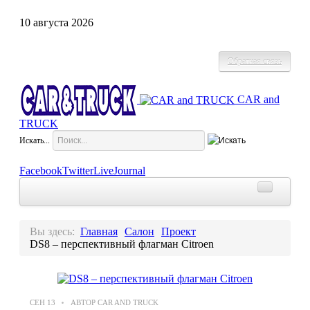
10
августа
2026
Обратная связь
CAR and
TRUCK
Искать...
Facebook
Twitter
LiveJournal
Главная
Новости
Вы здесь:
Главная
Салон
Проект
DS8 – перспективный флагман Citroen
Салон
Экономика
СЕН
13
АВТОР CAR AND TRUCK
Комтранс