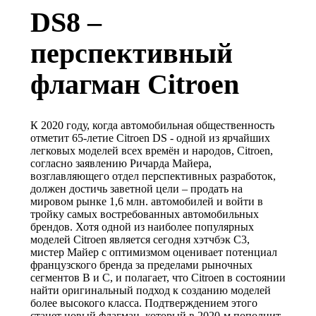
DS8 –
Экспо
перспективный
История
флагман Citroen
К 2020 году, когда автомобильная общественность
отметит 65-летие Citroen DS - одной из ярчайших
легковых моделей всех времён и народов, Citroen,
согласно заявлению Ричарда Майера,
возглавляющего отдел перспективных разработок,
должен достичь заветной цели – продать на
мировом рынке 1,6 млн. автомобилей и войти в
тройку самых востребованных автомобильных
брендов. Хотя одной из наиболее популярных
моделей Citroen является сегодня хэтчбэк C3,
мистер Майер с оптимизмом оценивает потенциал
французского бренда за пределами рыночных
сегментов B и C, и полагает, что Citroen в состоянии
найти оригинальный подход к созданию моделей
более высокого класса. Подтверждением этого
станет новый флагман, который в 2020-м пополнит