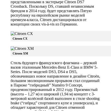
представленными в экстерьере Citroen DS7
Crossback. Поскольку DS, ставший независимым
брендом в 2014 году, будет представлять Пятую
республику на европейском рынке моделей
премиум-класса, Citroen дистанцировался от
концепции своих vis-à-vis из Германии.
Citroen CX
Citroen XM
Стиль будущего французского флагмана – дерзкий
вызов эталонным Mercedes-Benz E-Class и BMW 5-
Series. После моделей DS3, DS4 и DS5,
обозначивших новое направление в дизайне Citroën,
большим эволюционным прорывом стал созданный
в Париже “гибридный” Numéro 9 Concept,
продемонстрированный в 2012 году. Приземистый
(высота – 1,27 м) и широкий (1,94 м) концепт с 3-
метровой колёсной базой выполнен в стиле shooting
brake (“гибрид” спортивного купе и универсала), и
обладает характерной для Citroen отменной