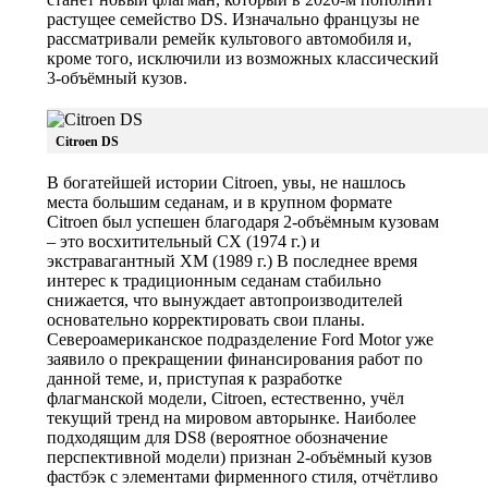
растущее семейство DS. Изначально французы не
рассматривали ремейк культового автомобиля и,
кроме того, исключили из возможных классический
3-объёмный кузов.
Citroen DS
В богатейшей истории Citroen, увы, не нашлось
места большим седанам, и в крупном формате
Citroen был успешен благодаря 2-объёмным кузовам
– это восхитительный CX (1974 г.) и
экстравагантный XM (1989 г.) В последнее время
интерес к традиционным седанам стабильно
снижается, что вынуждает автопроизводителей
основательно корректировать свои планы.
Североамериканское подразделение Ford Motor уже
заявило о прекращении финансирования работ по
данной теме, и, приступая к разработке
флагманской модели, Citroen, естественно, учёл
текущий тренд на мировом авторынке. Наиболее
подходящим для DS8 (вероятное обозначение
перспективной модели) признан 2-объёмный кузов
фастбэк с элементами фирменного стиля, отчётливо