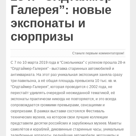
Галерея”: новые
Экспо
экспонаты и
История
сюрпризы
Станьте первым комментатором!
С 7 по 10 марта 2019 года в “Сокольниках” с успехом прошла 28-я
“Олдтаймер-Галерея” - выставка старинных автомобилей и
антиквариата. На этот раз уникальная экспозиция заняла сразу
три павильона, а её общая площадь превысила 10 тыс. кв. м.
“Олдтаймер-Галерея”, которая проводится с 2002 года, не
перестаёт удивлять очередной неожиданной тематикой, её
экспонаты практически никогда не повторяются, и это всегда
сопровождается громкими премьерами, сенсациями и
сюрпризами. В рамках выставки состоялся Фестиваль
технических музеев, на котором свои лучшие коллекции
представили десятки российских и зарубежных музеев. Макеты
самолётов и кораблей, диковинные старинные часы, уникальные
телефонные аппараты, редчайшие автомобили, мотоциклы и