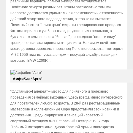
различные варианты полной экипировки мотоциклистов
Почётного эскорта разных лет. Чтобы рассказать о том, как
непросто достигается удивительная слаженность и отточенность
действий эскортного подразделения, впервые на выставке
Почетный эскорт “приоткрыл” секреты тренировочного процесса.
Фотоматериалы с учебных выездов дополнила реальная, в
буквальном смысле слова “боевая”, прошедшая “огонь и воду”
тренировочная экипировка мотоциклиста. На самом почётном
месте демонстрировался первенец Почетного эскорта - мотоцикл
М-72 1956 года выпуска, а рядом – несущий службу в наши дни
мотоцикл BMW 1200RT.
Амфибия “Арго”
“Олдтаймер-Галерея” – место для приятного и полезного
проведения семейных выходных. Здесь всегда много интересного
для посетителей любого возраста. В 28-й раз реставрационные
мастерские и коллекционные бюро представили свои новинки и
достижения. Среди сюрпризов и сенсаций - советский
спортивный мотоцикл Л-300 “Красный Октябрь” 1937 года.
Любимый мотоцикл командиров Красной Армии многократно
побеждал в шоссейных и ипподромных гонках, кроссах,