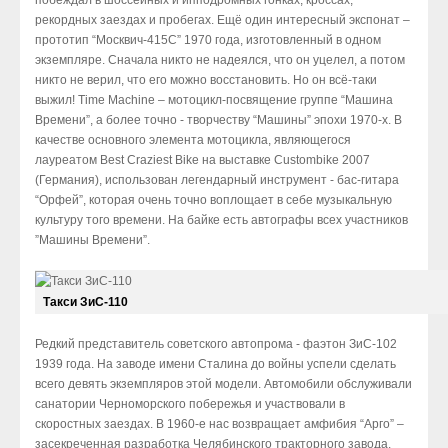
рекордных заездах и пробегах. Ещё один интересный экспонат –
прототип “Москвич-415С” 1970 года, изготовленный в одном
экземпляре. Сначала никто не надеялся, что он уцелел, а потом
никто не верил, что его можно восстановить. Но он всё-таки
выжил! Time Machine – мотоцикл-посвящение группе “Машина
Времени”, а более точно - творчеству “Машины” эпохи 1970-х. В
качестве основного элемента мотоцикла, являющегося
лауреатом Best Craziest Bike на выставке Custombike 2007
(Германия), использован легендарный инструмент - бас-гитара
“Орфей”, которая очень точно воплощает в себе музыкальную
культуру того времени. На байке есть автографы всех участников
”Машины Времени”.
Такси ЗиС-110
Редкий представитель советского автопрома - фаэтон ЗиС-102
1939 года. На заводе имени Сталина до войны успели сделать
всего девять экземпляров этой модели. Автомобили обслуживали
санатории Черноморского побережья и участвовали в
скоростных заездах. В 1960-е нас возвращает амфибия “Арго” –
засекреченная разработка Челябинского тракторного завода.