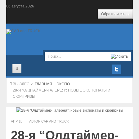
06
августа
2026
Обратная связь
Главная
ВЫ ЗДЕСЬ:
ГЛАВНАЯ
ЭКСПО
28-Я “ОЛДТАЙМЕР-ГАЛЕРЕЯ”: НОВЫЕ ЭКСПОНАТЫ И
Новости
СЮРПРИЗЫ
Салон
Экономика
АПР
18
АВТОР CAR AND TRUCK
28-я “Олдтаймер-
Комтранс