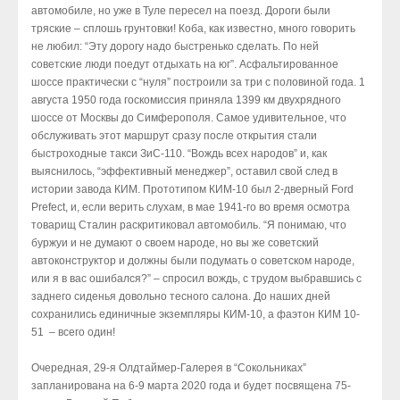
автомобиле, но уже в Туле пересел на поезд. Дороги были
тряские – сплошь грунтовки! Коба, как известно, много говорить
не любил: “Эту дорогу надо быстренько сделать. По ней
советские люди поедут отдыхать на юг”. Асфальтированное
шоссе практически с “нуля” построили за три с половиной года. 1
августа 1950 года госкомиссия приняла 1399 км двухрядного
шоссе от Москвы до Симферополя. Самое удивительное, что
обслуживать этот маршрут сразу после открытия стали
быстроходные такси ЗиС-110. “Вождь всех народов” и, как
выяснилось, “эффективный менеджер”, оставил свой след в
истории завода КИМ. Прототипом КИМ-10 был 2-дверный Ford
Prefect, и, если верить слухам, в мае 1941-го во время осмотра
товарищ Сталин раскритиковал автомобиль. “Я понимаю, что
буржуи и не думают о своем народе, но вы же советский
автоконструктор и должны были подумать о советском народе,
или я в вас ошибался?” – спросил вождь, с трудом выбравшись с
заднего сиденья довольно тесного салона. До наших дней
сохранились единичные экземпляры КИМ-10, а фаэтон КИМ 10-
51 – всего один!
Очередная, 29-я Олдтаймер-Галерея в “Сокольниках”
запланирована на 6-9 марта 2020 года и будет посвящена 75-