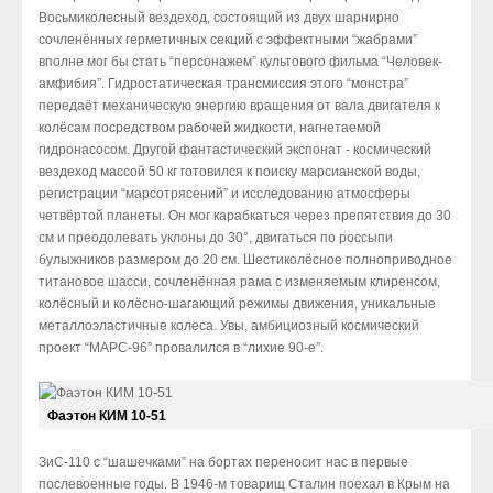
Восьмиколесный вездеход, состоящий из двух шарнирно
сочленённых герметичных секций с эффектными “жабрами”
вполне мог бы стать “персонажем” культового фильма “Человек-
амфибия”. Гидростатическая трансмиссия этого “монстра”
передаёт механическую энергию вращения от вала двигателя к
колёсам посредством рабочей жидкости, нагнетаемой
гидронасосом. Другой фантастический экспонат - космический
вездеход массой 50 кг готовился к поиску марсианской воды,
регистрации “марсотрясений” и исследованию атмосферы
четвёртой планеты. Он мог карабкаться через препятствия до 30
см и преодолевать уклоны до 30°, двигаться по россыпи
булыжников размером до 20 см. Шестиколёсное полноприводное
титановое шасси, сочленённая рама с изменяемым клиренсом,
колёсный и колёсно-шагающий режимы движения, уникальные
металлоэластичные колеса. Увы, амбициозный космический
проект “МАРС-96” провалился в “лихие 90-е”.
Фаэтон КИМ 10-51
ЗиС-110 с “шашечками” на бортах переносит нас в первые
послевоенные годы. В 1946-м товарищ Сталин поехал в Крым на