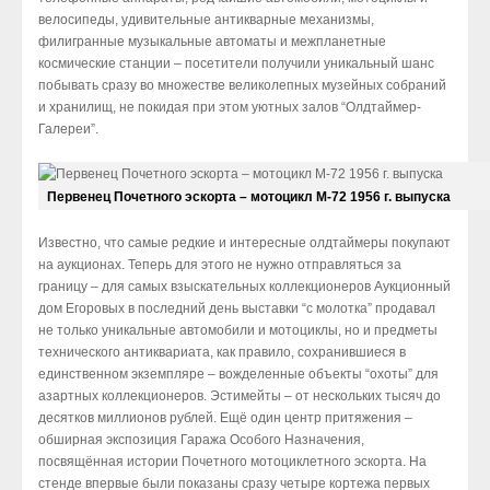
велосипеды, удивительные антикварные механизмы,
филигранные музыкальные автоматы и межпланетные
космические станции – посетители получили уникальный шанс
побывать сразу во множестве великолепных музейных собраний
и хранилищ, не покидая при этом уютных залов “Олдтаймер-
Галереи”.
Первенец Почетного эскорта – мотоцикл М-72 1956 г. выпуска
Известно, что самые редкие и интересные олдтаймеры покупают
на аукционах. Теперь для этого не нужно отправляться за
границу – для самых взыскательных коллекционеров Аукционный
дом Егоровых в последний день выставки “с молотка” продавал
не только уникальные автомобили и мотоциклы, но и предметы
технического антиквариата, как правило, сохранившиеся в
единственном экземпляре – вожделенные объекты “охоты” для
азартных коллекционеров. Эстимейты – от нескольких тысяч до
десятков миллионов рублей. Ещё один центр притяжения –
обширная экспозиция Гаража Особого Назначения,
посвящённая истории Почетного мотоциклетного эскорта. На
стенде впервые были показаны сразу четыре кортежа первых