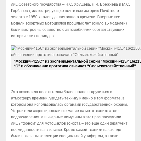
лиц Советского государства – Н.С. Хрущёва, Л.И. Брежнева и М.С.
Горбачева, иллюстрирующие почти всю историю Почётного
эскорта с 1950-х годов до настоящего времени. Впервые все
модели эскортных мотоциклов прошлых лет (около 15 моделей)
были выстроены совместно с автомобилями соответствующих
исторических периодов.
“Москвич-415С” из экспериментальной серии “Москвич-415/416/2150
“С” в обозначении прототипа означает “Сельскохозяйственный”
Это позволило посетителям более полно погрузиться в
атмосферу времени, увидеть технику именно в том формате, в
котором она использовалась органами государственной охраны.
Устроители акцентировали внимание на мототехнике этого
подразделения, а шикарные лимузины в этот раз послужили
лишь “фоном” для мотоциклов эскорта – это ещё один фрагмент
неожиданности на выставке. Кроме самой техники на стенде
были показаны коллекции специальной униформы, а также