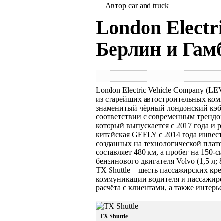
Автор car and truck
London Electr
Берлин и Гам
London Electric Vehicle Company (L
из старейших автостроительных ком
знаменитый чёрный лондонский кэб, 
соответствии с современным трендо
который выпускается с 2017 года и р
китайская GEELY с 2014 года инвест
созданных на технологической плат
составляет 480 км, а пробег на 150
бензинового двигателя Volvo (1,5 л;
TX Shuttle – шесть пассажирских кр
коммуникации водителя и пассажиро
расчёта с клиентами, а также инте
TX Shuttle