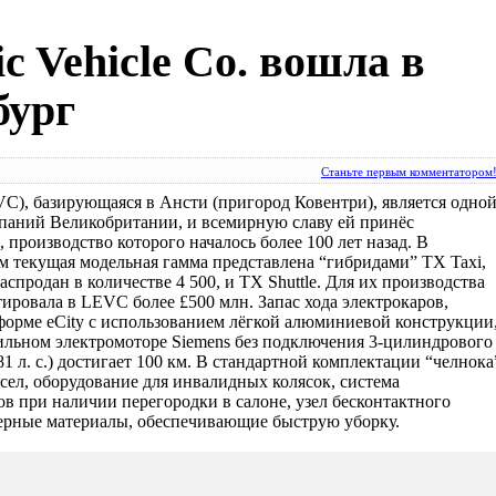
ic Vehicle Co. вошла в
бург
Станьте первым комментатором
EVC), базирующаяся в Ансти (пригород Ковентри), является одно
паний Великобритании, и всемирную славу ей принёс
производство которого началось более 100 лет назад. В
м текущая модельная гамма представлена “гибридами” TX Taxi,
аспродан в количестве 4 500, и TX Shuttle. Для их производства
ировала в LEVC более £500 млн. Запас хода электрокаров,
форме eCity с использованием лёгкой алюминиевой конструкции
-сильном электромоторе Siemens без подключения 3-цилиндрового
 81 л. с.) достигает 100 км. В стандартной комплектации “челнока
есел, оборудование для инвалидных колясок, система
в при наличии перегородки в салоне, узел бесконтактного
рьерные материалы, обеспечивающие быструю уборку.