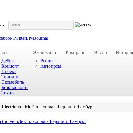
ть...
cebook
Twitter
LiveJournal
лон
Экономика
Комтранс
Экспо
История
Дебют
Рынок
Концепт
Автопром
Проект
Тюнинг
Экомобиль
Безопасность
Техно
 Electric Vehicle Co. вошла в Берлин и Гамбург