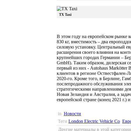
TX Taxi
В этом году на европейском рынке 
830 кг, вместимость – два европод
силовую установку. Центральный е
расширения своего влияния на конт
крупнейших городах Германии – Бер
GmbH). Таким образом, дилерская се
первый из них - Autohaus Markötter
клиентов в регионе Оствестфален-Л
2020-го. Кроме того, в Берлине, Га
послепродажного обслуживания эле
стратегическими направлениями дея
Новая Зеландия и Австралия, а зад
европейской стране (конец 2021 г.) 
in
Новости
Теги
London Electric Vehicle Co
Евр
Другие материалы в этой категории