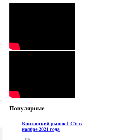
!
й
,
”
Популярные
Британский рынок LCV в
ноябре 2021 года