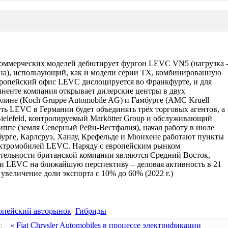
коммерческих моделей дебютирует фургон LEVC VN5 (нагрузка 
дона), использующий, как и модели серии TX, комбинированную
вропейский офис LEVC дислоцируется во Франкфурте, и для
иненте компания открывает дилерские центры в двух
лине (Koch Gruppe Automobile AG) и Гамбурге (AMC Kruell
ть LEVC в Германии будет объединять трёх торговых агентов, а
 Bielefeld, контролируемый Markötter Group и обслуживающий
иппе (земля Северный Рейн-Вестфалия), начал работу в июле
мбурге, Карлсруэ, Ханау, Крефельде и Мюнхене работают пункты
ктромобилей LEVC. Наряду с европейским рынком
тельности британской компании являются Средний Восток,
ачи LEVC на ближайшую перспективу – деловая активность в 21
и увеличение доли экспорта с 10% до 60% (2022 г.)
опейский авторынок
Гибриды
:
« Fiat Chrysler Automobiles в процессе электрификации