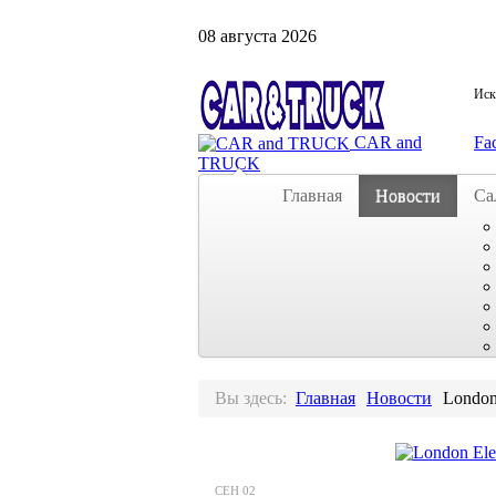
08
августа
2026
Иска
CAR and
Fa
TRUCK
Главная
Новости
Са
Вы здесь:
Главная
Новости
London
СЕН
02