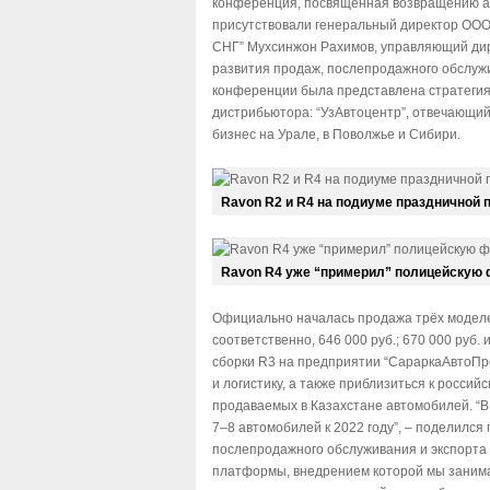
конференция, посвященная возвращению ав
присутствовали генеральный директор ООО
СНГ” Мухсинжон Рахимов, управляющий дире
развития продаж, послепродажного обслужи
конференции была представлена стратегия 
дистрибьютора: “УзАвтоцентр”, отвечающи
бизнес на Урале, в Поволжье и Сибири.
Ravon R2 и R4 на подиуме праздничной 
Ravon R4 уже “примерил” полицейскую
Официально началась продажа трёх моделей
соответственно, 646 000 руб.; 670 000 руб.
сборки R3 на предприятии “СараркаАвтоПр
и логистику, а также приблизиться к россий
продаваемых в Казахстане автомобилей. “
7–8 автомобилей к 2022 году”, – поделилс
послепродажного обслуживания и экспорта 
платформы, внедрением которой мы занима