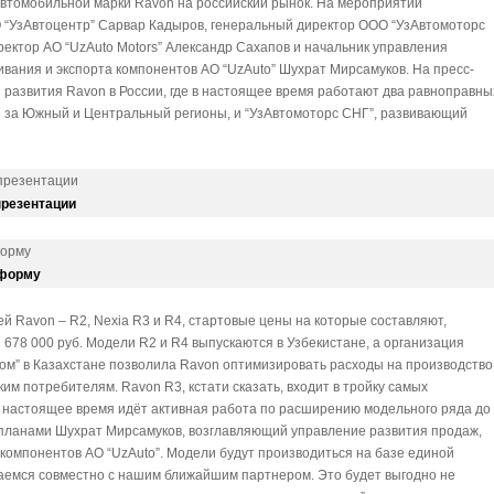
томобильной марки Ravon на российский рынок. На мероприятии
 “УзАвтоцентр” Сарвар Кадыров, генеральный директор ООО “УзАвтомоторс
ктор АО “UzAuto Motors” Александр Сахапов и начальник управления
вания и экспорта компонентов АО “UzAuto” Шухрат Мирсамуков. На пресс-
развития Ravon в России, где в настоящее время работают два равноправны
й за Южный и Центральный регионы, и “УзАвтомоторс СНГ”, развивающий
презентации
 форму
 Ravon – R2, Nexia R3 и R4, стартовые цены на которые составляют,
 и 678 000 руб. Модели R2 и R4 выпускаются в Узбекистане, а организация
ом” в Казахстане позволила Ravon оптимизировать расходы на производство
ским потребителям. Ravon R3, кстати сказать, входит в тройку самых
В настоящее время идёт активная работа по расширению модельного ряда до
я планами Шухрат Мирсамуков, возглавляющий управление развития продаж,
компонентов АО “UzAuto”. Модели будут производиться на базе единой
емся совместно с нашим ближайшим партнером. Это будет выгодно не