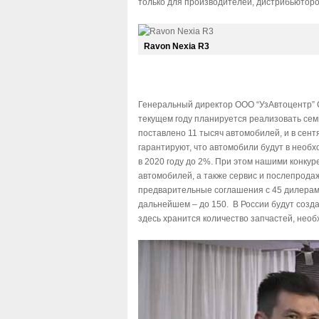
только для производителей, дистрибьюторов
Ravon Nexia R3
Генеральный директор ООО “УзАвтоцентр” С
текущем году планируется реализовать семь
поставлено 11 тысяч автомобилей, и в сен
гарантируют, что автомобили будут в необ
в 2020 году до 2%. При этом нашими конку
автомобилей, а также сервис и послепрод
предварительные соглашения с 45 дилерами, 
дальнейшем – до 150. В России будут созда
здесь хранится количество запчастей, нео