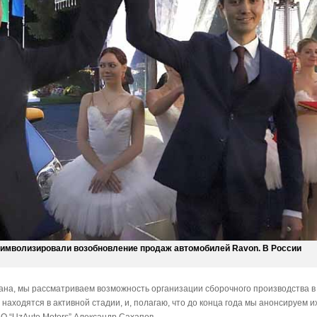
имволизировали возобновление продаж автомобилей Ravon. В России
ана, мы рассматриваем возможность организации сборочного производства в
находятся в активной стадии, и, полагаю, что до конца года мы анонсируем и
О “UzAuto Motors” Александр Сахапов.