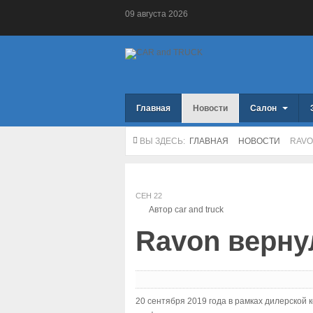
09
августа
2026
Главная
Новости
Салон
ВЫ ЗДЕСЬ:
ГЛАВНАЯ
НОВОСТИ
RAVO
СЕН
22
Автор car and truck
Ravon верну
20 сентября 2019 года в рамках дилерской