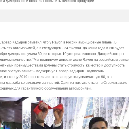
 и дилеров, но и позволит повысить качество продукции”.
арвар Кадыров отметил, что у Ravon в России амбициозные планы. В
 тысяч автомобилей, а в следующем - 34 тысячи. До конца года в РФ будет
тябре дилеры получили 80, из которых 10 уже реализовано. Дистрибьюторы
ходимом количестве. “Мы планируем довести долю Ravon на российском рынке
рентными преимуществами должны стать стоимость, качество и доступность
ажное обслуживание” – подчеркнул Сарвар Кадыров. Подписаны
и к концу 2019-го их количество планируется увеличить до 90, а в
ны два хаба со складами запчастей. Один из них уже открыт в Стерлитамаке 
бходимых для гарантийного обслуживания автомобилей.