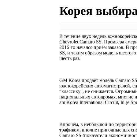
Корея выбира
В течение двух недель южнокорейско
Chevrolet Camaro SS. Премьера амери
2016-го начался приём заказов. В 
SS, и таким образом модель шестого
шесть раз.
GM Korea продаёт модель Camaro SS 
южнокорейских автомагистралей, с
“классику”, не снижается. Огромны
национальных автодромах, многие из
am Korea International Circuit, In-je 
Впрочем, в небольшой по территори
трафиком, вполне пригодные для спо
Camaro SS (показатели экономичнос