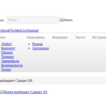
ть...
cebook
Twitter
LiveJournal
лон
Экономика
Комтранс
Экспо
История
Дебют
Рынок
Концепт
Автопром
Проект
Тюнинг
Экомобиль
Безопасность
Техно
выбирает Camaro SS