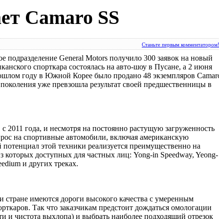
ет Camaro SS
Станьте первым комментатором
е подразделение General Motors получило 300 заявок на новый
канского спорткара состоялась на авто-шоу в Пусане, а 2 июня
прошлом году в Южной Корее было продано 48 экземпляров Camar
 поколения уже превзошла результат своей предшественницы в
с 2011 года, и несмотря на постоянно растущую загруженность
прос на спортивные автомобили, включая американскую
й потенциал этой техники реализуется преимущественно на
 которых доступных для частных лиц: Yong-in Speedway, Yeong-
Speedium и других треках.
и стране имеются дороги высокого качества с умеренным
рткаров. Так что заказчикам предстоит дождаться омологации
ти и чистота выхлопа) и выбрать наиболее подходящий отрезок