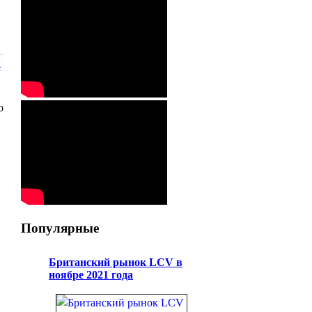
!
o
Популярные
Британский рынок LCV в
ноябре 2021 года