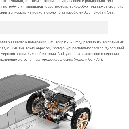
лектромобили, системы автономного управления и райдшеринг. Для
а потребуются миллиарды евро, поэтому Вольфсбург планирует свернуть
нный список могут попасть около 40 автомобилей Audi, Skoda и Seat.
ллер заявлял о намерении VW Group к 2025 году расширить ассортимент
рядке - 240 км). Таким образом, Вольфсбург расплачивается за “дизельный
в мировой автомобильной истории. Audi уже начала активное внедрение
равление в стеснённых городских условиях (модели Q7 и A4).