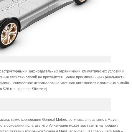
фраструктурных и законодательных ограничений, климатических условий и
жения этих технологий не приходится. Более приближённым к реальности
рпулинг – совместное использование частного автомобиля с помощью онлайн-
 $28 млн. (проект Silvercar).
алась также корпорация General Motors, вступившая в альянс с Maven.
сть основания полагать, что Volkswagen может выставить на продажу
дство тяжёлых грузовиков Scania и MAN. Но Рупер Штадлер - шеф Audi –