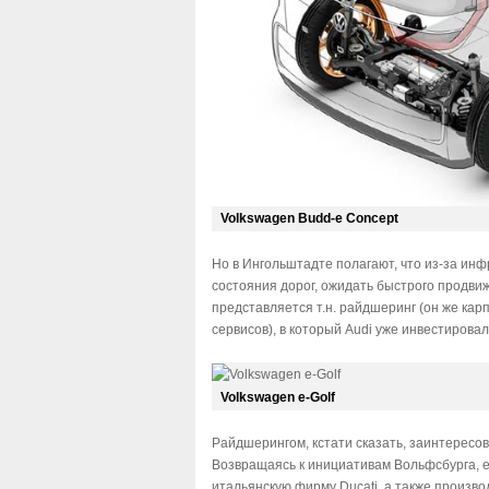
Volkswagen Budd-e Concept
Но в Ингольштадте полагают, что из-за ин
состояния дорог, ожидать быстрого продви
представляется т.н. райдшеринг (он же ка
сервисов), в который Audi уже инвестировала
Volkswagen e-Golf
Райдшерингом, кстати сказать, заинтересов
Возвращаясь к инициативам Вольфсбурга, е
итальянскую фирму Ducati, а также произво