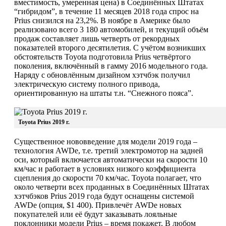
вместимость, умеренная цена) в Соединённых Штатах
“гибридом”, в течение 11 месяцев 2018 года спрос на
История
Prius снизился на 23,2%. В ноябре в Америке было
реализовано всего 3 180 автомобилей, и текущий объём
продаж составляет лишь четверть от рекордных
показателей второго десятилетия. С учётом возникших
обстоятельств Toyota подготовила Prius четвёртого
поколения, включённый в гамму 2016 модельного года.
Наряду с обновлённым дизайном хэтчбэк получил
электрическую систему полного привода,
ориентированную на штаты т.н. “Снежного пояса”.
Toyota Prius 2019 г.
Существенное нововведение для модели 2019 года –
технология AWDe, т.е. третий электромотор на задней
оси, который включается автоматически на скорости 10
км/час и работает в условиях низкого коэффициента
сцепления до скорости 70 км/час. Toyota полагает, что
около четверти всех проданных в Соединённых Штатах
хэтчбэков Prius 2019 года будут оснащены системой
AWDe (опция, $1 400). Привлечёт AWDe новых
покупателей или её будут заказывать лояльные
поклонники модели Prius – время покажет. В любом