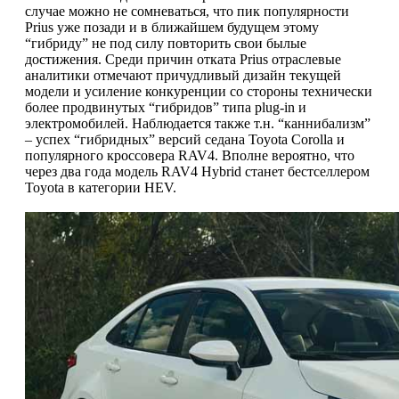
случае можно не сомневаться, что пик популярности
Prius уже позади и в ближайшем будущем этому
“гибриду” не под силу повторить свои былые
достижения. Среди причин отката Prius отраслевые
аналитики отмечают причудливый дизайн текущей
модели и усиление конкуренции со стороны технически
более продвинутых “гибридов” типа plug-in и
электромобилей. Наблюдается также т.н. “каннибализм”
– успех “гибридных” версий седана Toyota Corolla и
популярного кроссовера RAV4. Вполне вероятно, что
через два года модель RAV4 Hybrid станет бестселлером
Toyota в категории HEV.