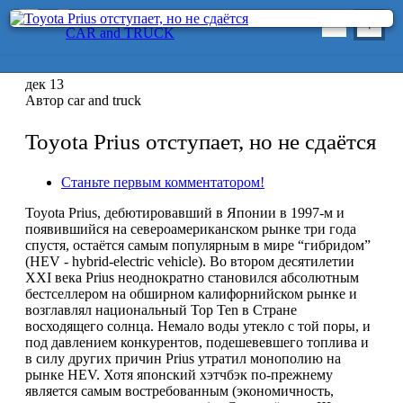
CAR and TRUCK
Главная
дек
13
Автор car and truck
Новости
Toyota Prius отступает, но не сдаётся
Салон
Дебют
Станьте первым комментатором!
Концепт
Проект
Toyota Prius, дебютировавший в Японии в 1997-м и
Тюнинг
появившийся на североамериканском рынке три года
Экомобиль
спустя, остаётся самым популярным в мире “гибридом”
Безопасность
(HEV - hybrid-electric vehicle). Во втором десятилетии
Техно
XXI века Prius неоднократно становился абсолютным
Экономика
бестселлером на обширном калифорнийском рынке и
возглавлял национальный Top Ten в Стране
Рынок
восходящего солнца. Немало воды утекло с той поры, и
Автопром
под давлением конкурентов, подешевевшего топлива и
Комтранс
в силу других причин Prius утратил монополию на
рынке HEV. Хотя японский хэтчбэк по-прежнему
является самым востребованным (экономичность,
Экспо