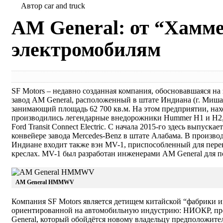
Автор car and truck
AM General: от “Хамме
электромобилям
SF Motors – недавно созданная компания, обосновавшаяся н
завод AM General, расположенный в штате Индиана (г. Миша
занимающий площадь 62 700 кв.м. На этом предприятии, нах
производились легендарные внедорожники Hummer H1 и H2,
Ford Transit Connect Electric. С начала 2015-го здесь выпускае
конвейере завода Mercedes-Benz в штате Алабама. В произв
Индиане входит также вэн MV-1, приспособленный для пере
креслах. MV-1 был разработан инженерами AM General для под
AM General HMMWV
Компания SF Motors является детищем китайской “фабрики ин
ориентированной на автомобильную индустрию: НИОКР, про
General, который обойдётся новому владельцу предположитель