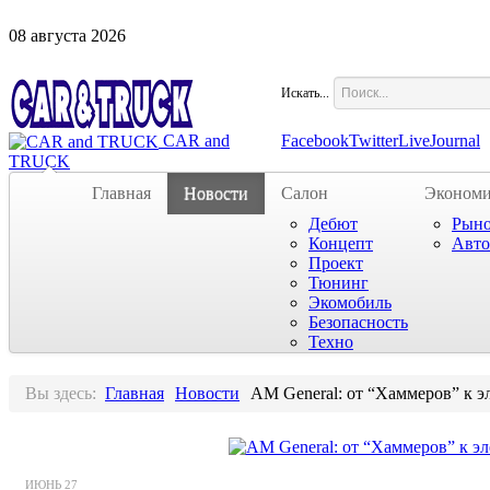
08
августа
2026
Искать...
CAR and
Facebook
Twitter
LiveJournal
TRUCK
Главная
Новости
Салон
Экономи
Дебют
Рын
Концепт
Авто
Проект
Тюнинг
Экомобиль
Безопасность
Техно
Вы здесь:
Главная
Новости
AM General: от “Хаммеров” к 
ИЮНЬ
27