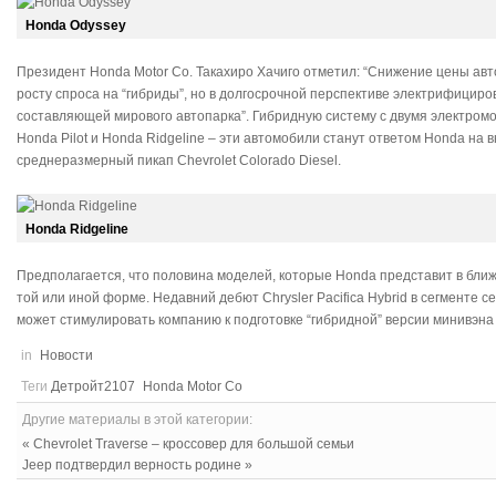
Honda Odyssey
Президент Honda Motor Co. Такахиро Хачиго отметил: “Снижение цены ав
росту спроса на “гибриды”, но в долгосрочной перспективе электрифици
составляющей мирового автопарка”. Гибридную систему с двумя электром
Honda Pilot и Honda Ridgeline – эти автомобили станут ответом Honda на в
среднеразмерный пикап Chevrolet Colorado Diesel.
Honda Ridgeline
Предполагается, что половина моделей, которые Honda представит в бли
той или иной форме. Недавний дебют Chrysler Pacifica Hybrid в сегменте
может стимулировать компанию к подготовке “гибридной” версии минивэ
in
Новости
Теги
Детройт2107
Honda Motor Co
Другие материалы в этой категории:
« Chevrolet Traverse – кроссовер для большой семьи
Jeep подтвердил верность родине »