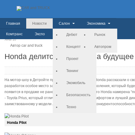
Главная
Новости
Салон
Экономика
Комтранс
Экспо
История
Дебют
Рынок
ЯНВ
10
Автор car and truck
Концепт
Автопром
Honda делится планами на будущее
Проект
Тюнинг
На мотор-шоу в Детройте представители компании Honda рассказали о св
Экомобиль
разработок особое место занимает Insight нового поколения, который буд
появится в продаже не ранее 2018 года. Очевидно, что Honda намерена “по
Безопасность
- Toyota Prius, который отличается более высоким комфортом и лучшей ди
заимствованному у модели Accord Hybrid 2017 года, конкурентоспособность
Техно
Honda Pilot