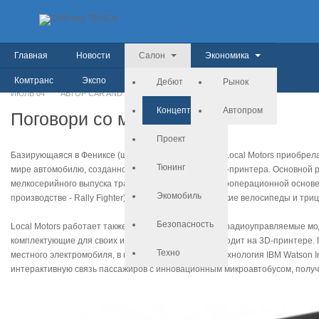
Главная
Новости
Салон
Экономика
Комтранс
Экспо
История
Дебют
Рынок
ИЮЛЬ
04
АВТОР CAR AND TRUCK
Концепт
Автопром
Поговори со мною, Olli
Проект
Базирующаяся в Фениксе (штат Аризона) компания Local Motors приобрел
Тюнинг
мире автомобилю, созданному с использованием 3D-принтера. Основной р
мелкосерийного выпуска транспортных средств на кооперационной основе
Экомобиль
производстве - Rally Fighter), мотоциклы, электрические велосипеды и три
Безопасность
Local Motors работает также на детскую аудиторию: радиоуправляемые м
комплектующие для своих изделий компания производит на 3D-принтере. 
Техно
местного электромобиля, в котором использована технология IBM Watson Int
интерактивную связь пассажиров с инновационным микроавтобусом, получ