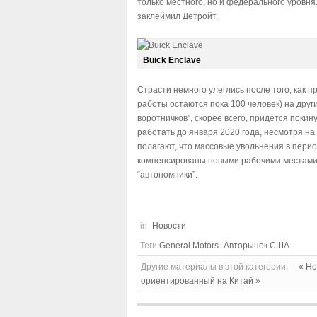
только местного, но и федерального уровн
заклеймил Детройт.
Buick Enclave
Страсти немного улеглись после того, как 
работы остаются пока 100 человек) на друг
воротничков”, скорее всего, придётся поки
работать до января 2020 года, несмотря на
полагают, что массовые увольнения в пери
компенсированы новыми рабочими местами 
“автономники”.
in
Новости
Теги
General Motors
Авторынок США
Другие материалы в этой категории:
« H
ориентированный на Китай »