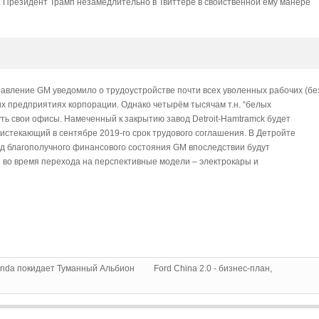
я. Президент Трамп незамедлительно в Твиттере в свойственной ему манере
правление GM уведомило о трудоустройстве почти всех уволенных рабочих (бе
их предприятиях корпорации. Однако четырём тысячам т.н. “белых
нуть свои офисы. Намеченный к закрытию завод Detroit-Hamtramck будет
 истекающий в сентябре 2019-го срок трудового соглашения. В Детройте
од благополучного финансового состояния GM впоследствии будут
во время перехода на перспективные модели – электрокары и
onda покидает Туманный Альбион
Ford China 2.0 - бизнес-план,