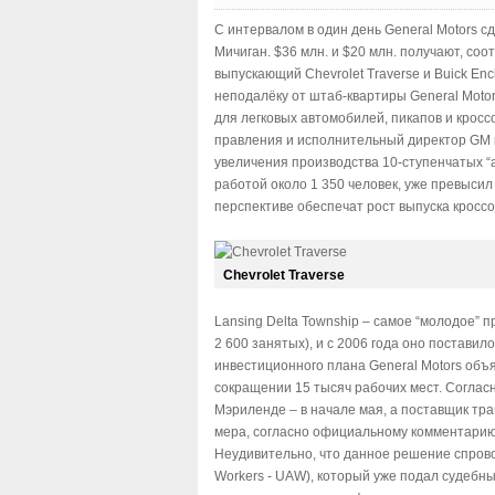
С интервалом в один день General Motors 
Мичиган. $36 млн. и $20 млн. получают, соо
выпускающий Chevrolet Traverse и Buick En
неподалёку от штаб-квартиры General Moto
для легковых автомобилей, пикапов и крос
правления и исполнительный директор GM в
увеличения производства 10-ступенчатых “
работой около 1 350 человек, уже превысил 
перспективе обеспечат рост выпуска кросс
Chevrolet Traverse
Lansing Delta Township – самое “молодое” 
2 600 занятых), и с 2006 года оно постави
инвестиционного плана General Motors объ
сокращении 15 тысяч рабочих мест. Согласн
Мэриленде – в начале мая, а поставщик тра
мера, согласно официальному комментарию,
Неудивительно, что данное решение спрово
Workers - UAW), который уже подал судебны