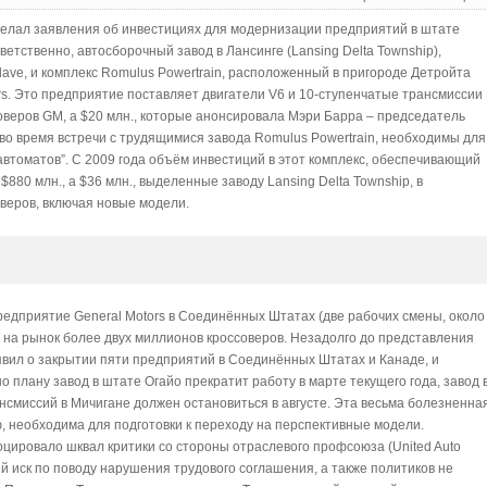
сделал заявления об инвестициях для модернизации предприятий в штате
тветственно, автосборочный завод в Лансинге (Lansing Delta Township),
clave, и комплекс Romulus Powertrain, расположенный в пригороде Детройта
rs. Это предприятие поставляет двигатели V6 и 10-ступенчатые трансмиссии
соверов GM, а $20 млн., которые анонсировала Мэри Барра – председатель
о время встречи с трудящимися завода Romulus Powertrain, необходимы для
автоматов”. С 2009 года объём инвестиций в этот комплекс, обеспечивающий
$880 млн., а $36 млн., выделенные заводу Lansing Delta Township, в
оверов, включая новые модели.
предприятие General Motors в Соединённых Штатах (две рабочих смены, около
ло на рынок более двух миллионов кроссоверов. Незадолго до представления
явил о закрытии пяти предприятий в Соединённых Штатах и Канаде, и
о плану завод в штате Огайо прекратит работу в марте текущего года, завод 
нсмиссий в Мичигане должен остановиться в августе. Эта весьма болезненна
 необходима для подготовки к переходу на перспективные модели.
цировало шквал критики со стороны отраслевого профсоюза (United Auto
й иск по поводу нарушения трудового соглашения, а также политиков не