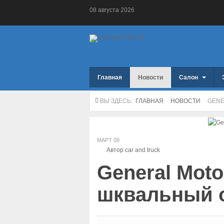
08
августа
2026
Главная
Новости
Салон
ВЫ ЗДЕСЬ:
ГЛАВНАЯ
НОВОСТИ
GENE
МАРТ
08
Автор car and truck
General Moto
шквальный 