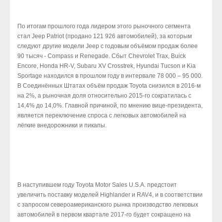
По итогам прошлого года лидером этого рыночного сегмента
стал Jeep Patriot (продано 121 926 автомобилей), за которым
следуют другие модели Jeep с годовым объёмом продаж более
90 тысяч - Compass и Renegade. Сбыт Chevrolet Trax, Buick
Encore, Honda HR-V, Subaru XV Crosstrek, Hyundai Tucson и Kia
Sportage находился в прошлом году в интервале 78 000 – 95 000.
В Соединённых Штатах объём продаж Toyota снизился в 2016-м
на 2%, а рыночная доля относительно 2015-го сократилась с
14,4% до 14,0%. Главной причиной, по мнению вице-президента,
является переключение спроса с легковых автомобилей на
лёгкие внедорожники и пикапы.
В наступившем году Toyota Motor Sales U.S.A. предстоит
увеличить поставку моделей Highlander и RAV4, и в соответствии
с запросом североамериканского рынка производство легковых
автомобилей в первом квартале 2017-го будет сокращено на