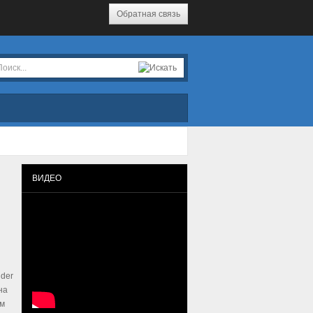
Обратная связь
ВИДЕО
ider
на
им