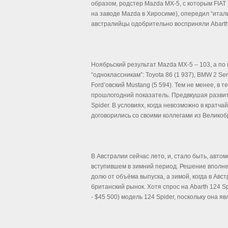
образом, родстер Mazda MX-5, с которым FIAT
на заводе Mazda в Хиросиме), опередил “итал
австралийцы одобрительно восприняли Abarth
Ноябрьский результат Mazda MX-5 – 103, а по 
“одноклассникам”: Toyota 86 (1 937), BMW 2 Ser
Ford’овский Mustang (5 594). Тем не менее, в
прошлогодний показатель. Предвкушая развити
Spider. В условиях, когда невозможно в крат
договорились со своими коллегами из Великоб
В Австралии сейчас лето, и, стало быть, авто
вступившем в зимний период. Решение вполне
долю от объёма выпуска, а зимой, когда в Авс
британский рынок. Хотя спрос на Abarth 124 Sp
- $45 500) модель 124 Spider, поскольку она я