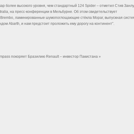
кар более высокого уровня, чем стандартный 124 Spider – отметил Стив Занл
ralia, на пресс-конференции в Мельбурне. Об этом свидетельствует
за Brembo, ламинированные шумопоглощающие стёкла Mopar, выпускная систе
дом Abarth, и нам предстоит проложить ему дорогу на континент”.
ompass покоряет Бразилию
Renault – инвестор Пакистана »