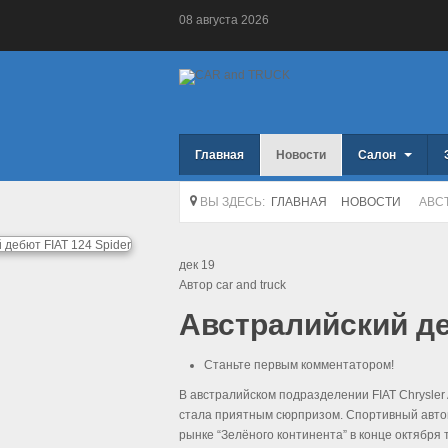
08
августа
2026
Главная
Новости
Салон
ВЫ ЗДЕСЬ:
ГЛАВНАЯ
НОВОСТИ
АВСТ
дек
19
Автор car and truck
Австралийский де
Станьте первым комментатором!
В австралийском подразделении FIAT Chrysler
стала приятным сюрпризом. Спортивный авто
рынке “Зелёного континента” в конце октября 