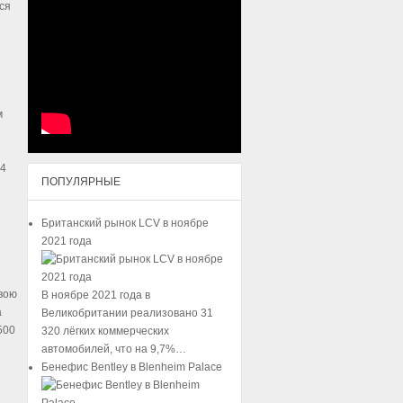
ся
м
24
ПОПУЛЯРНЫЕ
Британский рынок LCV в ноябре
2021 года
вою
В ноябре 2021 года в
а
Великобритании реализовано 31
500
320 лёгких коммерческих
автомобилей, что на 9,7%…
Бенефис Bentley в Blenheim Palace