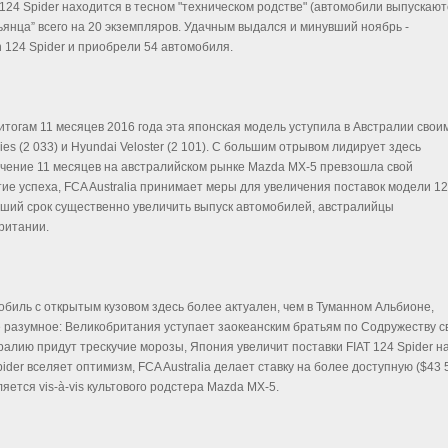
 124 Spider находится в тесном "техническом родстве" (автомобили выпускают
ьянца” всего на 20 экземпляров. Удачным выдался и минувший ноябрь -
 124 Spider и приобрели 54 автомобиля.
итогам 11 месяцев 2016 года эта японская модель уступила в Австралии свои
ies (2 033) и Hyundai Veloster (2 101). С большим отрывом лидирует здесь
 течение 11 месяцев на австралийском рынке Mazda MX-5 превзошла свой
е успеха, FCA Australia принимает меры для увеличения поставок модели 1
чайший срок существенно увеличить выпуск автомобилей, австралийцы
ритании.
мобиль с открытым кузовом здесь более актуален, чем в Туманном Альбионе,
 разумное: Великобритания уступает заокеанским братьям по Содружеству с
тралию придут трескучие морозы, Япония увеличит поставки FIAT 124 Spider н
ider вселяет оптимизм, FCA Australia делает ставку на более доступную ($43 
вляется vis-à-vis культового родстера Mazda MX-5.