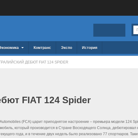
Экономика
Комтранс
Экспо
История
РАЛИЙСКИЙ ДЕБЮТ FIAT 124 SPIDER
бют FIAT 124 Spider
 Automobiles (FCA) царит приподнятое настроение – премьера модели 124 Sp
мобиль, который производится в Стране Восходящего Солнца, дебютировал 
текущего года, и в течение двух недель было реализовано 77 спорткаров. Так