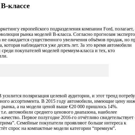
 В-классе
аркетингу европейского подразделения компании Ford, полагает,
эволюция рынка моделей В-класса. Согласно прогнозам эксперто
а не ожидается существенного увеличения объёмов продаж, но п
, которая наблюдается уже десять лет. За это время автомобили
 среди покупателей моделей премиум-класса и тех, кто
или.
В усилится поляризация целевой аудитории, и этот тренд потребу
ного ассортимента. В 2015 году автомобили, имеющие цену ни
о рынка, а на модели ценой выше €20 000 пришлось 14%.
 т.е. автомобили среднего ценового диапазона, наиболее
ачество. Первое полугодие 2016-го отчётливо свидетельствует 
трима”. Семейные покупатели проявляют больше интереса к
тёт спрос на компактные модели категории “премиум”.