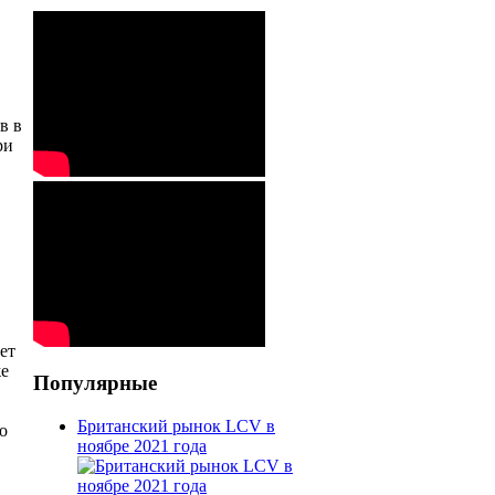
в в
ри
ет
же
Популярные
Британский рынок LCV в
о
ноябре 2021 года