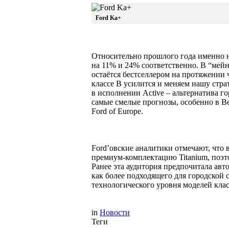
Ford Ka+
Относительно прошлого года именно н
на 11% и 24% соответственно. В “мейн
остаётся бестселлером на протяжении 
классе В усилится и меняем нашу стра
в исполнении Active – альтернатива 
самые смелые прогнозы, особенно в В
Ford of Europe.
Ford’овские аналитики отмечают, что 
премиум-комплектацию Titanium, поэто
Ранее эта аудитория предпочитала авто
как более подходящего для городской с
технологического уровня моделей кл
in
Новости
Теги