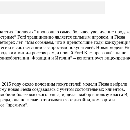
а этих “полюсах” произошло самое большое увеличение продаж
стриме” Ford традиционно является сильным игроком, и Fiesta
четырёх лет. “Мы осознаём, что в предстоящие годы конкуренция
тегию в соответствии с запросами покупателей. Новая модель Fie
городским мини-кроссоверам, а новый Ford Ka+ превзошёл наши
еликобритании, Франции и Италии” – констатирует вице-презид
в 2015 году около половины покупателей модели Fiesta выбрали
му новая Fiesta создавалась с учётом состоятельных клиентов.
мобили более высокого ранга, и, делая выбор в пользу класса B,
реды, она не желает отказываться от дизайна, комфорта и
асса “премиум”.