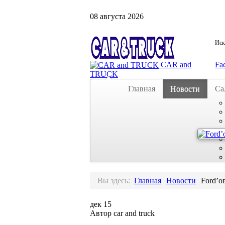
08
августа
2026
Иска
CAR and
Fa
TRUCK
Главная
Новости
Са
Вы здесь:
Главная
Новости
Ford’о
дек
15
Автор car and truck