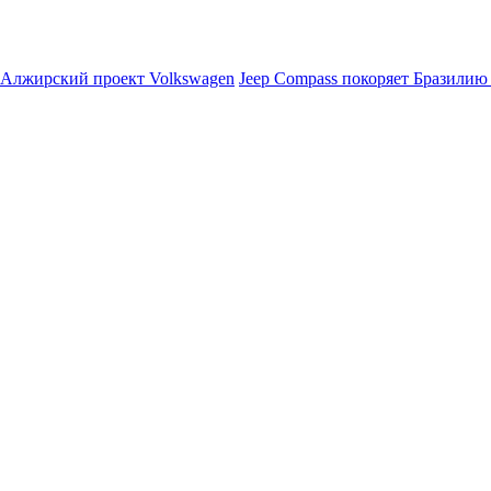
 Алжирский проект Volkswagen
Jeep Compass покоряет Бразилию