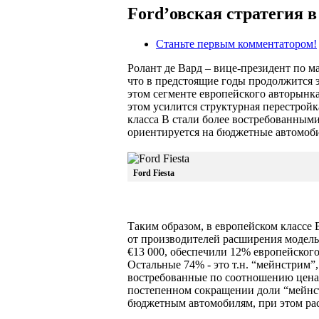
Ford’овская стратегия в
Станьте первым комментатором!
Ролант де Вард – вице-президент по м
что в предстоящие годы продолжится 
этом сегменте европейского авторынк
этом усилится структурная перестройка
класса В стали более востребованными
ориентируется на бюджетные автомоб
Ford Fiesta
Таким образом, в европейском классе 
от производителей расширения модель
€13 000, обеспечили 12% европейског
Остальные 74% - это т.н. “мейнстрим”,
востребованные по соотношению цена-к
постепенном сокращении доли “мейнс
бюджетным автомобилям, при этом рас