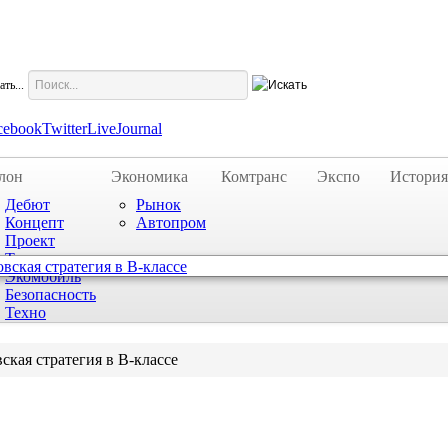
ть...
cebook
Twitter
LiveJournal
лон
Экономика
Комтранс
Экспо
История
Дебют
Рынок
Концепт
Автопром
Проект
Тюнинг
Экомобиль
Безопасность
Техно
вская стратегия в В-классе