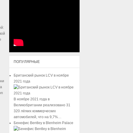
ей:
вой
е
ПОПУЛЯРНЫЕ
Британский рынок LCV в ноябре
ени
2021 года
на
on
В ноябре 2021 года в
Великобритании реализовано 31
320 лёгких коммерческих
автомобилей, что на 9,7%…
Бенефис Bentley в Blenheim Palace