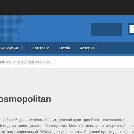
Экономика
Комтранс
Экспо
История
 MII В СТИЛЕ COSMOPOLITAN
Cosmopolitan
ii (в 3-х и 5-дверном исполнении), целевой аудиторией которого являются
й модели принял участие Cosmopolitan. Может показаться, что скромный на в
гка “загримированный” Volkswagen Up!, - не самый лучший претендент на рол