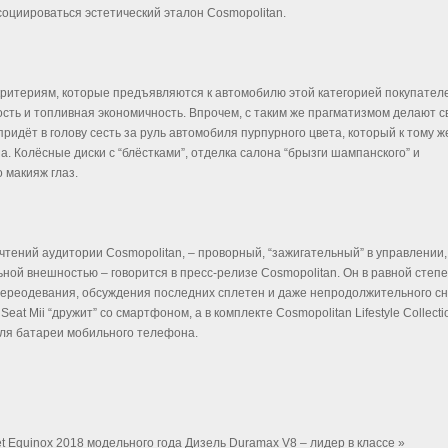
ссоциироваться эстетический эталон Cosmopolitan.
т критериям, которые предъявляются к автомобилю этой категорией покупател
ость и топливная экономичность. Впрочем, с таким же прагматизмом делают с
придёт в голову сесть за руль автомобиля пурпурного цвета, который к тому ж
а. Колёсные диски с “блёстками”, отделка салона “брызги шампанского” и
 макияж глаз.
очтений аудитории Cosmopolitan, – проворный, “зажигательный” в управлении,
ьной внешностью – говорится в пресс-релизе Cosmopolitan. Он в равной степ
 переодевания, обсуждения последних сплетен и даже непродолжительного с
eat Mii “дружит” со смартфоном, а в комплекте Cosmopolitan Lifestyle Collecti
для батареи мобильного телефона.
et Equinox 2018 модельного года
Дизель Duramax V8 – лидер в классе »