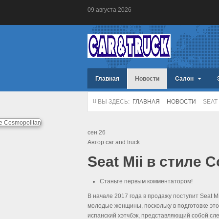
09
августа
2026
Главная
Новости
Салон
ВЫ ЗДЕСЬ:
ГЛАВНАЯ
НОВОСТИ
SEAT
сен
26
Автор car and truck
Seat Mii в стиле 
Станьте первым комментатором!
В начале 2017 года в продажу поступит Seat M
молодые женщины, поскольку в подготовке это
испанский хэтчбэк, представляющий собой сле