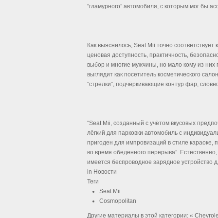
“гламурного” автомобиля, с которым мог бы а
Как выяснилось, Seat Mii точно соответствуе
ценовая доступность, практичность, безопасн
выбор и многие мужчины, но мало кому из них 
выглядит как посетитель косметического салон
“стрелки”, подчёркивающие контур фар, словно
“Seat Mii, созданный с учётом вкусовых предп
лёгкий для парковки автомобиль с индивидуал
пригоден для импровизаций в стиле караоке,
во время обеденного перерыва”. Естественно, S
имеется беспроводное зарядное устройство 
in
Новости
Теги
Seat Mii
Cosmopolitan
Другие материалы в этой категории:
« Chevrol