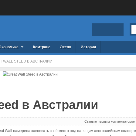
Экономика
Комтранс
Экспо
История
T WALL STEED В АВСТРАЛИИ
teed в Австралии
Станьте первым комментатором
eat Wall намерена завоевать своё место под палящим австралийским солнцем