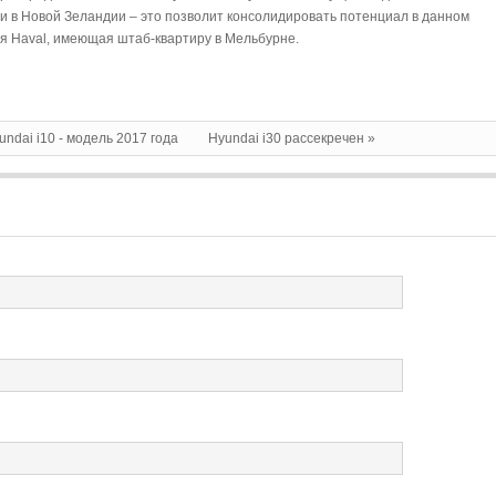
ции в Новой Зеландии – это позволит консолидировать потенциал в данном
ия Haval, имеющая штаб-квартиру в Мельбурне.
undai i10 - модель 2017 года
Hyundai i30 рассекречен »