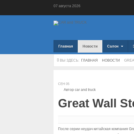
07
августа
2026
Главная
Новости
Салон
ВЫ ЗДЕСЬ:
ГЛАВНАЯ
НОВОСТИ
GREA
СЕН
05
Автор car and truck
Great Wall S
После серии неудач китайская компания Gr