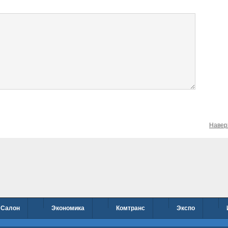
Навер
Салон
Экономика
Комтранс
Экспо