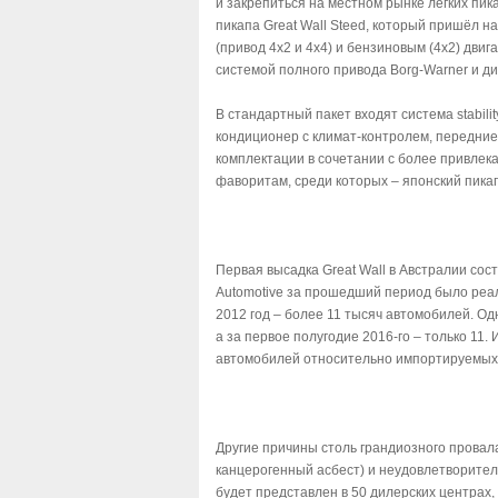
и закрепиться на местном рынке лёгких пи
пикапа Great Wall Steed, который пришёл н
(привод 4x2 и 4x4) и бензиновым (4x2) дви
системой полного привода Borg-Warner и д
В стандартный пакет входят система stabilit
кондиционер с климат-контролем, передние 
комплектации в сочетании с более привлек
фаворитам, среди которых – японский пикап M
Первая высадка Great Wall в Австралии сос
Automotive за прошедший период было реал
2012 год – более 11 тысяч автомобилей. Од
а за первое полугодие 2016-го – только 11
автомобилей относительно импортируемых
Другие причины столь грандиозного провал
канцерогенный асбест) и неудовлетворител
будет представлен в 50 дилерских центрах,