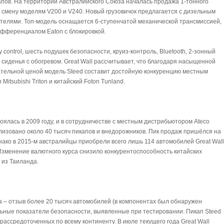
капов. На территории Австралийского Союза началась продажа 1-тонного
а смену моделям V200 и V240. Новый грузовичок предлагается с дизельным
гателями. Топ-модель оснащается 6-ступенчатой механической трансмиссией,
ифференциалом Eaton с блокировкой.
y control, шесть подушек безопасности, круиз-контроль, Bluetooth, 2-зонный
сиденья с обогревом. Great Wall рассчитывает, что благодаря насыщенной
ательной ценой модель Steed составит достойную конкуренцию местным
itsubishi Triton и китайский Foton Tunland.
тоялась в 2009 году, и в сотрудничестве с местным дистрибьютором Ateco
изовано около 40 тысяч пикапов и внедорожников. Пик продаж пришёлся на
нако в 2015-м австралийцы приобрели всего лишь 114 автомобилей Great Wall
. Изменение валютного курса снизило конкурентоспособность китайских
 из Таиланда.
а – отзыв более 20 тысяч автомобилей (в компонентах был обнаружен
ьные показатели безопасности, выявленные при тестировании. Пикап Steed
 рассредоточенных по всему континенту. В июле текущего года Great Wall