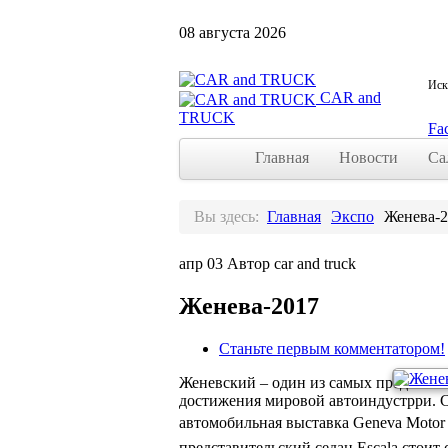
08
августа
2026
Иска
CAR and
TRUCK
Fa
Главная
Новости
Са
Вы здесь:
Главная
Экспо
Женева-2
апр
03
Автор car and truck
Женева-2017
Станьте первым комментатором!
Женевский – один из самых представи
достижения мировой автоиндустрри. С 
автомобильная выставка Geneva Motor
представительский седан Escala стоит