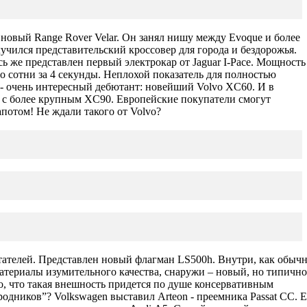
новый Range Rover Velar. Он занял нишу между Evoque и более
лучился представительский кроссовер для города и бездорожья.
ь же представлен первый электрокар от Jaguar I-Pace. Мощность
до сотни за 4 секунды. Неплохой показатель для полностью
 - очень интересный дебютант: новейший Volvo XC60. И в
во с более крупным XC90. Европейские покупатели смогут
апотом! Не ждали такого от Volvo?
тателей. Представлен новый флагман LS500h. Внутри, как обычн
атериалы изумительного качества, снаружи – новый, но типично
о, что такая внешность придется по душе консервативным
родников”? Volkswagen выставил Arteon - преемника Passat CC. 