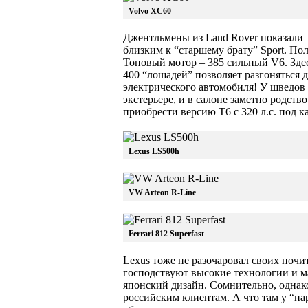
Volvo XC60
Джентльмены из Land Rover показали 
близким к “старшему брату” Sport. По
Топовый мотор – 385 сильный V6. Здес
400 “лошадей” позволяет разгоняться 
электрического автомобиля! У шведов
экстерьере, и в салоне заметно родст
приобрести версию T6 с 320 л.с. под к
Lexus LS500h
VW Arteon R-Line
Ferrari 812 Superfast
Lexus тоже не разочаровал своих почи
господствуют высокие технологии и м
японский дизайн. Сомнительно, однак
российским клиентам. А что там у “на