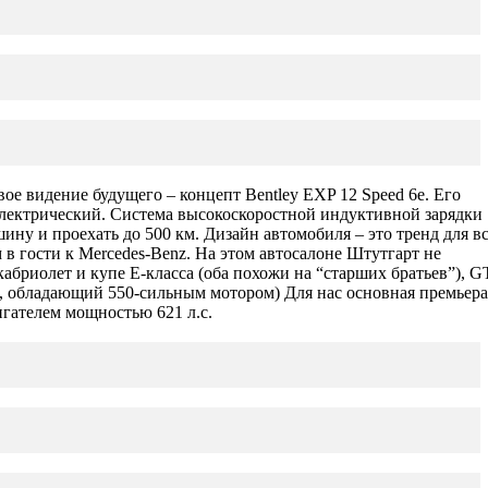
вое видение будущего – концепт Bentley EXP 12 Speed 6e. Его
электрический. Система высокоскоростной индуктивной зарядки
ину и проехать до 500 км. Дизайн автомобиля – это тренд для в
в гости к Mercedes-Benz. На этом автосалоне Штутгарт не
кабриолет и купе E-класса (оба похожи на “старших братьев”), G
р, обладающий 550-сильным мотором) Для нас основная премьера
игателем мощностью 621 л.с.