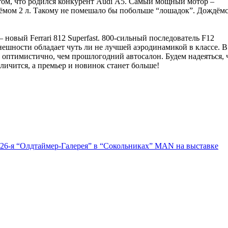
 том, что родился конкурент Аudi А5. Самый мощный мотор –
ёмом 2 л. Такому не помешало бы побольше “лошадок”. Дождём
 новый Ferrari 812 Superfast. 800-сильный последователь F12
нешности обладает чуть ли не лучшей аэродинамикой в классе. В
 оптимистично, чем прошлогодний автосалон. Будем надеяться, 
еличится, а премьер и новинок станет больше!
 26-я “Олдтаймер-Галерея” в “Сокольниках”
MAN на выставке