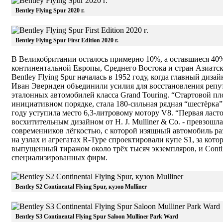
Bentley Flying Spur 2020 г.
Bentley Flying Spur First Edition 2020 г.
В Великобритании осталось примерно 10%, а оставшиеся 40%
континентальной Европы, Среднего Востока и стран Азиатск
Bentley Flying Spur началась в 1952 году, когда главный диз
Иван Эвернден объединили усилия для восстановления репут
эталонных автомобилей класса Grand Touring. “Стартовой пл
инициативном порядке, стала 180-сильная рядная “шестёрка” 
году уступила место 6,3-литровому мотору V8. “Первая ласточ
восхитительным дизайном от H. J. Mulliner & Co. - превзошл
современников лёгкостью, с которой изящный автомобиль ра
на узлах и агрегатах R-Type спроектировали купе S1, за кот
выпущенный тиражом около трёх тысяч экземпляров, и Conti
специализированных фирм.
Bentley S2 Continental Flying Spur, кузов Mulliner
Bentley S3 Continental Flying Spur Saloon Mulliner Park Ward