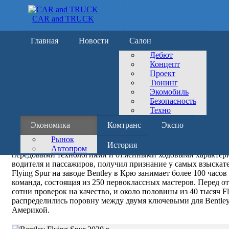
CAR and TRUCK
Главная
Новости
Салон
Дебют
Концепт
СЕН
03
АВТОР CAR AND TRUCK
Проект
Bentley Flying Spur: итог трёх пятилето
Тюнинг
Экомобиль
Безопасность
Трудовой коллектив Bentley Motors выпустил 40-тысячный Fl
Техно
наиболее востребованных и дорогостоящих спортивных седан
Экономика
Комтранс
Экспо
запуска в производство в 2005 году эта роскошная модель назы
флагманский седан не ассоциировался с родственным купе Con
Рынок
История
было сокращено до Flying Spur. Автомобиль, сочетающий вы
Автопром
передовыми технологиями и отменными ходовыми характе
водителя и пассажиров, получил признание у самых взыскате
Flying Spur на заводе Bentley в Крю занимает более 100 часо
команда, состоящая из 250 первоклассных мастеров. Перед о
сотни проверок на качество, и около половины из 40 тысяч Fl
распределились поровну между двумя ключевыми для Bentle
Америкой.