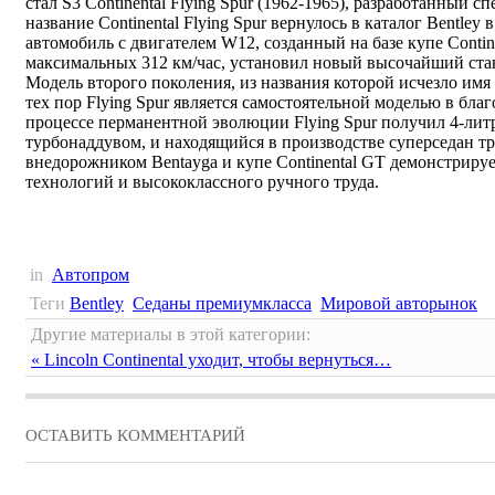
стал S3 Continental Flying Spur (1962-1965), разработанный с
название Continental Flying Spur вернулось в каталог Bentle
автомобиль с двигателем W12, созданный на базе купе Conti
максимальных 312 км/час, установил новый высочайший стан
Модель второго поколения, из названия которой исчезло имя C
тех пор Flying Spur является самостоятельной моделью в благ
процессе перманентной эволюции Flying Spur получил 4-ли
турбонаддувом, и находящийся в производстве суперседан тр
внедорожником Bentayga и купе Continental GT демонстриру
технологий и высококлассного ручного труда.
in
Автопром
Теги
Bentley
Седаны премиумкласса
Мировой авторынок
Другие материалы в этой категории:
« Lincoln Continental уходит, чтобы вернуться…
ОСТАВИТЬ КОММЕНТАРИЙ