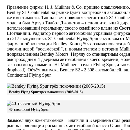
Правление фирмы H. J. Mulliner & Co. пришло к заключению,
Bentley S1 Continental на рынке будет востребован автомоби
же вместимости. Так на свет появился элегантный S1 Continen
модели был Артур Талбот Джонстон – исполнительный директо
использовавший геральдику своего семейного клана из Скотт
Шотландии. Радиатор первого автомобиля украшала фигурка
из 217 выпущенных S1 Continental Flying Spur с кузовом от 
фирменной коллекции Bentley. Конец 50-х ознаменовался де
алюминиевой “восьмёркой”, и новым этапом в истории Mullin
подразделением Bentley Motors. Наряду со стандартным седа
быстроходным 4-дверным автомобилем своего времени, модель
заказными кузовами от HJ Mulliner – седан Flying Spur, а так
drophead). Объём выпуска Bentley S2 - 2 308 автомобилей, в
Continental Flying Spur.
Bentley Flying Spur трёх поколений (2005-2015)
40-тысячный Flying Spur
Замысел двух джентльменов – Блатчли и Эверндена стал реа
рывок в эволюции роскошных автомобилей класса Grand Tour