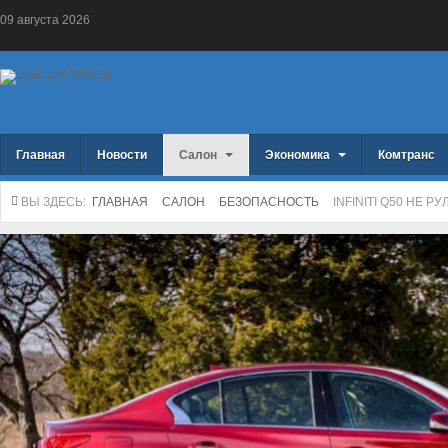
09
августа
2026
Главная
Новости
Салон
Экономика
Комтранс
ВЫ ЗДЕСЬ:
ГЛАВНАЯ
САЛОН
БЕЗОПАСНОСТЬ
INFINITI Q50 НЕ РУ