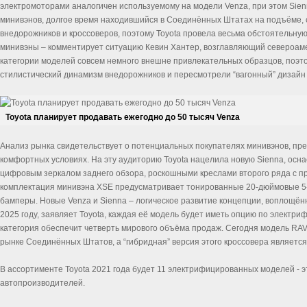
электромоторами аналогичен используемому на модели Venza, при этом Sien
минивэнов, долгое время находившийся в Соединённых Штатах на подъёме, 
внедорожников и кроссоверов, поэтому Toyota провела весьма обстоятельну
минивэны – комментирует ситуацию Кевин Хантер, возглавляющий североамер
категории моделей совсем немного внешне привлекательных образцов, поэто
стилистический динамизм внедорожников и пересмотрели “вагонный” дизайн
Toyota планирует продавать ежегодно до 50 тысяч Venza
Анализ рынка свидетельствует о потенциальных покупателях минивэнов, п
комфортных условиях. На эту аудиторию Toyota нацелила новую Sienna, осн
цифровым зеркалом заднего обзора, роскошными креслами второго ряда с 
комплектация минивэна XSE предусматривает тонированные 20-дюймовые 5
бамперы. Новые Venza и Sienna – логическое развитие концепции, воплощённ
2025 году, заявляет Toyota, каждая её модель будет иметь опцию по электриф
категория обеспечит четверть мирового объёма продаж. Сегодня модель RA
рынке Соединённых Штатов, а “гибридная” версия этого кроссовера являетс
В ассортименте Toyota 2021 года будет 11 электрифицированных моделей - 
автопроизводителей.