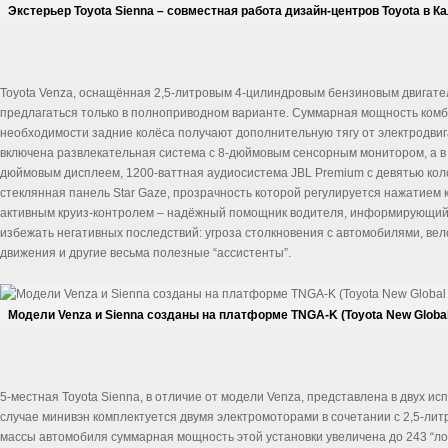
Экстерьер Toyota Sienna – совместная работа дизайн-центров Toyota в 
Toyota Venza, оснащённая 2,5-литровым 4-цилиндровым бензиновым двигател
предлагаться только в полноприводном варианте. Суммарная мощность комбин
необходимости задние колёса получают дополнительную тягу от электродвиг
включена развлекательная система с 8-дюймовым сенсорным монитором, а в 
дюймовым дисплеем, 1200-ваттная аудиосистема JBL Premium с девятью кол
стеклянная панель Star Gaze, прозрачность которой регулируется нажатием кл
активным круиз-контролем – надёжный помощник водителя, информирующий
избежать негативных последствий: угроза столкновения с автомобилями, в
движения и другие весьма полезные “ассистенты”.
Модели Venza и Sienna созданы на платформе TNGA-K (Toyota New Global 
5-местная Toyota Sienna, в отличие от модели Venza, представлена в двух и
случае минивэн комплектуется двумя электромоторами в сочетании с 2,5-лит
массы автомобиля суммарная мощность этой установки увеличена до 243 “ло