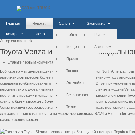
Главная
Новости
Салон
Экономика
Комтранс
Экспо
История
Дебют
Рынок
мая
22
Автор car and truck
Концепт
Автопром
Toyota Venza и Sienna 2021 модельног
Проект
Станьте первым комментатором!
Тюнинг
Боб Картер – вице-президент отдела продаж Toyota Motor North America, п
американской прессой более месяца назад: к 2021 модельному году японский 
Экомобиль
оснащены комбинированным приводом Synergy Hybrid Drive, применяемым на 
перспективного дуэта - минивэн Sienna четвёртого поколения и модель Venz
Безопасность
поступит в продажу в конце лета 2020-го. В первоначальном исполнении Toyo
сути это был универсал с более высокой посадкой, который, к сожалению, не 
Техно
Venza покинул североамериканский рынок. Желая избежать повторной неуда
для заполнения вакантной ниши между кроссоверами RAV4 и Highlander, име
расположение кресел.