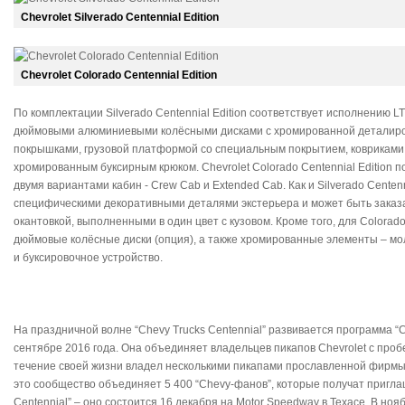
Chevrolet Silverado Centennial Edition
Chevrolet Colorado Centennial Edition
По комплектации Silverado Centennial Edition соответствует исполнению LT
дюймовыми алюминиевыми колёсными дисками с хромированной деталиров
покрышками, грузовой платформой со специальным покрытием, ковриками
хромированным буксирным крюком. Chevrolet Colorado Centennial Edition 
двумя вариантами кабин - Crew Cab и Extended Cab. Как и Silverado Centenn
специфическими декоративными деталями экстерьера и может быть заказ
окантовкой, выполненными в один цвет с кузовом. Кроме того, для Colorado
дюймовые колёсные диски (опция), а также хромированные элементы – мол
и буксировочное устройство.
На праздничной волне “Chevy Trucks Centennial” развивается программа “C
сентябре 2016 года. Она объединяет владельцев пикапов Chevrolet с пробег
течение своей жизни владел несколькими пикапами прославленной фирмы,
это сообщество объединяет 5 400 “Chevy-фанов”, которые получат пригла
Centennial” – оно состоится 16 декабря на Motor Speedway в Техасе. В но