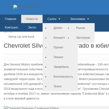
Главная
Новости
Салон
Экономика
Комтранс
Экспо
История
Дебют
Рынок
ОКТ
07
Автор car and truck
Концепт
Автопром
Chevrolet Silverado и Colorado в ю
Проект
Тюнинг
Для General Motors приближающийся 2018 год будет юбилейным – 100-лет
Экомобиль
знаменательным событием патриарх американской автопромышленности об
далёком 1918-м в инициативном порядке из имеющихся комплектующих см
Безопасность
заводской территории. За прошедшее время General Motors реализовал бол
объявленной 100-дневной кампании “Chevy Trucks Centennial” состоялась п
Техно
2018 модельного года в исполнении “Centennial Edition”. Грузовички Chevro
октябре и ноябре 2017-го, имеют эксклюзивную окраску “Centennial Blue”
в стиле вековой давности.