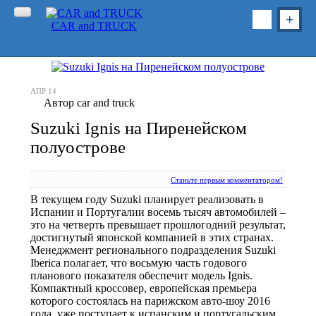
CAR and TRUCK
Главная
Новости
АПР
14
Автор car and truck
Салон
Suzuki Ignis на Пиренейском
Дебют
Концепт
полуострове
Проект
Тюнинг
Экомобиль
Станьте первым комментатором!
Безопасность
В текущем году Suzuki планирует реализовать в
Техно
Испании и Португалии восемь тысяч автомобилей –
это на четверть превышает прошлогодний результат,
Экономика
достигнутый японской компанией в этих странах.
Рынок
Менеджмент регионального подразделения Suzuki
Автопром
Iberica полагает, что восьмую часть годового
планового показателя обеспечит модель Ignis.
Комтранс
Компактный кроссовер, европейская премьера
которого состоялась на парижском авто-шоу 2016
Экспо
года, уже поступает к испанским и португальским