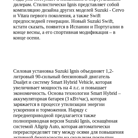
дилерам. Стилистически Ignis представляет собой
История
компиляцию дизайна других моделей Suzuki - Cervo
и Vitara первого поколения, а также Swift
предпоследней генерации. Новый Suzuki Swift,
кстати сказать, появится в Испании и Португалии в
конце весны, а его спортивная модификация – в
конце осени.
Силовая установка Suzuki Ignis объединяет 1,2-
литровый 90-сильный бензиновый двигатель
Dualjet и систему Smart Hybrid Vehicle, которая
увеличивает мощность на 4 л.с. и повышает
экономичность. Основа технологии Smart Hybrid –
аккумуляторная батарея (3 кВт/час), которая
заряжается в процессе утилизации энергии
ускорения и торможения. Наряду с
переднеприводной предлагается также
полноприводная версия Suzuki Ignis, оснащённая
системой Allgrip Auto, которая автоматически
перераспределяет тягу между осями для повышения
активной безопасности на скользком покрытии.