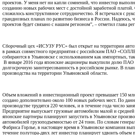
проектов. У меня нет ни капли сомнений, что инвестор выполни
созданию новых рабочих мест с достойной заработной платой.
сложилось конструктивное сотрудничество. Я встречался с ру
грандиозных планах по развитию бизнеса в России. Надеюсь, 
проектов будет связано с нашим регионом”, – отметил глава р
Сборочный цех «ИСУЗУ РУС» был открыт на территории автоза
в рамках совместного предприятия с российским ПАО «СОЛЛ
собираются в Ульяновске с использованием как импортных, та
В январе 2016 года японские акционеры выкупили долю ПАО
долгосрочную заинтересованность в российском рынке. В план
производства на территории Ульяновской области.
Объем вложений в инвестиционный проект превышает 150 млн.
создано дополнительно около 100 новых рабочих мест. По дан
производстве трудятся 220 человек, и в течение года число зан
Предприятие выпускает грузовые автомобили малой и средней т
японские партнеры планируют запустить в Ульяновске произв
автомобилей грузоподъемностью от 24 тонн. По словам гене
Фабриса Горлье, в настоящее время в Ульяновске компания выпу
течение полутора-двух лет инвестор планирует удвоить объем 