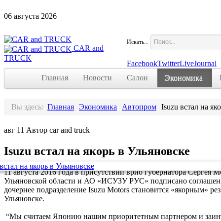
06
августа
2026
Искать...
CAR and
TRUCK
Facebook
Twitter
LiveJournal
Главная
Новости
Салон
Экономика
Вы здесь:
Главная
Экономика
Автопром
Isuzu встал на як
авг
11
Автор car and truck
Isuzu встал на якорь в Ульяновске
11 августа 2016 года в присутствии врио губернатора Сергея 
Ульяновской области и АО «ИСУЗУ РУС» подписано соглашени
дочернее подразделение Isuzu Motors становится «якорным» ре
Ульяновске.
“Мы считаем Японию нашим приоритетным партнером и заинт