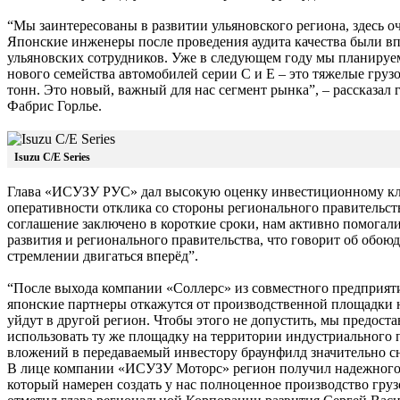
“Мы заинтересованы в развитии ульяновского региона, здесь 
Японские инженеры после проведения аудита качества были в
ульяновских сотрудников. Уже в следующем году мы планируем
нового семейства автомобилей серии С и Е – это тяжелые гру
тонн. Это новый, важный для нас сегмент рынка”, – рассказ
Фабрис Горлье.
Isuzu C/E Series
Глава «ИСУЗУ РУС» дал высокую оценку инвестиционному кли
оперативности отклика со стороны регионального правительст
соглашение заключено в короткие сроки, нам активно помогал
развития и регионального правительства, что говорит об обою
стремлении двигаться вперёд”.
“После выхода компании «Соллерс» из совместного предприят
японские партнеры откажутся от производственной площадки н
уйдут в другой регион. Чтобы этого не допустить, мы предос
использовать ту же площадку на территории индустриального 
вложений в передаваемый инвестору браунфилд значительно с
В лице компании «ИСУЗУ Моторс» регион получил надежного 
который намерен создать у нас полноценное производство гру