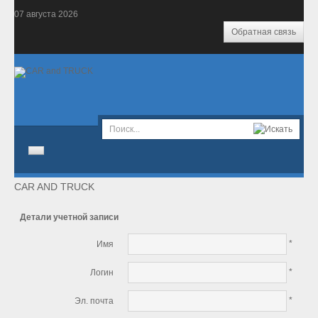
07
августа
2026
Обратная связь
CAR AND TRUCK
Главная
Новости
Детали учетной записи
*
Имя
Салон
*
Логин
Экономика
*
Эл. почта
Комтранс